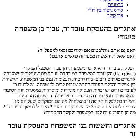
סרטונים
קורס גישור בין דורי
צרו קשר
אתגרים בהעסקת עובד זר, עבור בן משפחה
סיעודי
האם גם אתם מתלבטים אם יקיריכם זכאי למטפל זר?
האם שאלות וחששות מצעד זה פוגשים אתכם?
העסקת עובד זר היא אתגר משמעותי הן עבור המטפל העיקרי
(Caregiver) והן עבור המשפחה המורחבת. זו תקופת שינוי/צומת שמציבה
אתגרים מגוונים ורבים, בירוקרטיה, תעצומות נפש בני המשפחה, תקשורת
בין אישית והכלת העובד החדש שנכנס לבית ולמשפחה. יש לדעת כי
לעובדים זרים יש זכויות תעסוקה מוגדרות ומוסדרות במסגרת חוק הסיעוד
המאפשרים תנאי עבודה מכבדים. כיצד יכולה המשפחה הגרעינית
והמורחבת לצלוח תקופה זו בהצלחה? מה הם המוקדים שעליהם אנו
צריכים לתת את הדעת? מי השותפים בתהליך? מי יכול לתמוך ולעזור לנו?
מה הן ההזדמנויות לבני המשפחה ולקשר הרב דורי?
אתגרים וחששות בני המשפחה בהעסקת עובד
זר