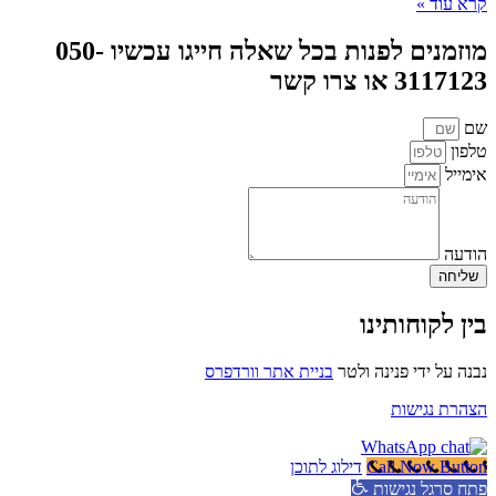
קרא עוד »
מוזמנים לפנות בכל שאלה חייגו עכשיו 050-
3117123 או צרו קשר
שם
טלפון
אימייל
הודעה
שליחה
בין לקוחותינו
נבנה על ידי פנינה ולטר
בניית אתר וורדפרס
הצהרת נגישות
Call Now Button
דילוג לתוכן
פתח סרגל נגישות