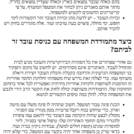
בהם כאלה שכבר נמצאים בארץ וכאלה שעדיין נמצאים בחו"ל.
מתוך אותם מאגרים ניתן לבחור את המטפל המועדף, על פי
קריטריונים החשובים לקשיש ולמשפחה.
זכויות העובד – יש לדעת מהן זכויות העובד הזר הקשורות לימי
חופש, ימי מחלה, פיצוים בעת עזיבתו ועוד. אלה מוגדרים בחוק ויש
להכיר אותם.
כיצד מתמודדת המשפחה עם כניסת עובד זר
לביתם?
גם אחרי שפותרים את כל הסוגיות הבירוקרטיות והעובד מגיע לבית
ומתחיל לעבוד, האתגרים אינם מסתיימים. יש לחשוב על מקום ותפקיד
בני המשפחה הגרעינית והרחבה בקבלת והכלת העובד ויצירת דיאלוג
משותף עמו. כדי לצלוח זאת נדרש שיח משפחתי וחלוקת תחומי אחריות
וזו הזדמנות לשותפות ולקיחת אחריות מידתית ואפשרית לכל אחד בתחום
החוזקות שלו. התמודדות משותפת יכולה לחזק את הקשר הרב דורי ולגבש
את המשפחה כולה. להלן כמה טיפים הקשורים לנושא:
הכנת פינה עבור המטפל. חשוב שתהיה לו פינה משלו עם מיטה
וארון, כדי שיחוש בנוח ויקבל פרטיות בזמן מגוריו עם הסניור.
מומלץ לבצע שיחת הקדמה עם העובד כדי לתאם עמו ציפיות
ולהגדיר מהם תחומי האחריות שלו: טיפול אישי בסניור, ליווי
למוסדות שונים (קופת חולים למשל), עבודות ניקיון בבית ועוד.
כדאי שרק בן משפחה אחד יהיה בקשר עם המטפל, כדי שלא יהיה