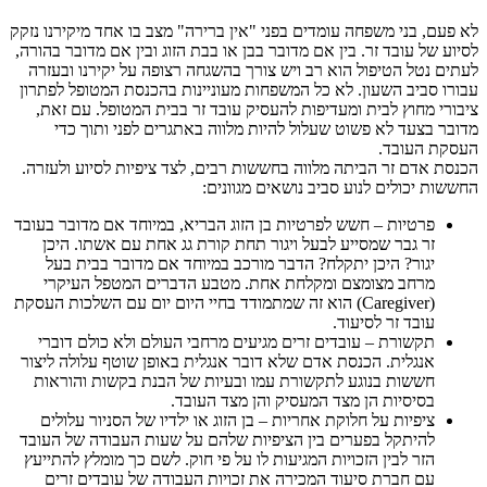
לא פעם, בני משפחה עומדים בפני "אין ברירה" מצב בו אחד מיקירנו נזקק
לסיוע של עובד זר. בין אם מדובר בבן או בבת הזוג ובין אם מדובר בהורה,
לעתים נטל הטיפול הוא רב ויש צורך בהשגחה רצופה על יקירנו ובעזרה
עבורו סביב השעון. לא כל המשפחות מעוניינות בהכנסת המטופל לפתרון
ציבורי מחוץ לבית ומעדיפות להעסיק עובד זר בבית המטופל. עם זאת,
מדובר בצעד לא פשוט שעלול להיות מלווה באתגרים לפני ותוך כדי
העסקת העובד.
הכנסת אדם זר הביתה מלווה בחששות רבים, לצד ציפיות לסיוע ולעזרה.
החששות יכולים לנוע סביב נושאים מגוונים:
פרטיות – חשש לפרטיות בן הזוג הבריא, במיוחד אם מדובר בעובד
זר גבר שמסייע לבעל ויגור תחת קורת גג אחת עם אשתו. היכן
יגור? היכן יתקלח? הדבר מורכב במיוחד אם מדובר בבית בעל
מרחב מצומצם ומקלחת אחת. מטבע הדברים המטפל העיקרי
(Caregiver) הוא זה שמתמודד בחיי היום יום עם השלכות העסקת
עובד זר לסיעוד.
תקשורת – עובדים זרים מגיעים מרחבי העולם ולא כולם דוברי
אנגלית. הכנסת אדם שלא דובר אנגלית באופן שוטף עלולה ליצור
חששות בנוגע לתקשורת עמו ובעיות של הבנת בקשות והוראות
בסיסיות הן מצד המעסיק והן מצד העובד.
ציפיות על חלוקת אחריות – בן הזוג או ילדיו של הסניור עלולים
להיתקל בפערים בין הציפיות שלהם על שעות העבודה של העובד
הזר לבין הזכויות המגיעות לו על פי חוק. לשם כך מומלץ להתייעץ
עם חברת סיעוד המכירה את זכויות העבודה של עובדים זרים