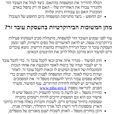
ויכולה להדריך את המשפחה בהתאם. כיצד לנהל את העובד הזר
ולהגדיר עבורו את האחריות שלו – האם זה רק טיפול באדם
המבוגר? האם גם עבודות ניקיון קלות?
יום החופש – כיצד מתגייסת המשפחה ביום החופש של העובד?
מהן המשוכות הבירוקרטיות בהעסקת עובד זר?
עוד לפני שמגיע העובד הזר למשפחה, מתנהלת סביב העסקתו פעילות
בירוקרטית ענפה. יש לדאוג לאישורים מול גופים ורשויות, לפני ובזמן
העסקת עובד זר וככל הניירת הקשורה בהשגת הרישיון. נושא עובדים
זרים לסיעוד הוא מורכב וכולל לרוב את ההיבטים הבאים:
חוק הסיעוד – מגדיר איזה אדם זכאי לקבל עובד זר. כדי לקבל עובד
זר יש לעבור ועדה של ביטוח לאומי הקובעת את אחוזי הנכות
והמוגבלות של האדם המקנים לו זכאות לקבל עובד זר. לאחר
ועדות ביטוח לאומי, יכולה המשפחה לפנות למשרד הפנים כדי
למלא טפסים עבור היתר להעסקת מטפל זר. את המסמכים
והאישורים יש לשלוח ליחידת ההיתרים, ענף הסיעוד, משרד
הפנים. לקריאה נוספת:
www.piba.gov.il
בחירת מטפל – יש לדעת כי מותר להעסיק רק מטפל שיש לו
אישור וגם הוא וגם המעסיק חייבים להיות רשומים בחברה
שעוסקת בתיווך עובדים זרים. לשכות וחברות כאלה פזורות ברחבי
הארץ ומספקות ליווי וייעוץ לכל אורך התהליך, תמורת אגרה.
היכן בוחרים מטפל – לאותן לשכות ישנם מאגרים של מטפלים,