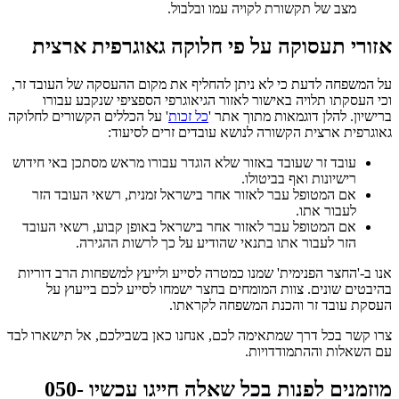
מצב של תקשורת לקויה עמו ובלבול.
אזורי תעסוקה על פי חלוקה גאוגרפית ארצית
על המשפחה לדעת כי לא ניתן להחליף את מקום ההעסקה של העובד זר,
וכי העסקתו תלויה באישור לאזור הגיאוגרפי הספציפי שנקבע עבורו
ברישיון. להלן דוגמאות מתוך אתר '
כל זכות
' על הכללים הקשורים לחלוקה
גאוגרפית ארצית הקשורה לנושא עובדים זרים לסיעוד:
עובד זר שעובד באזור שלא הוגדר עבורו מראש מסתכן באי חידוש
רישיונות ואף בביטולו.
אם המטופל עבר לאזור אחר בישראל זמנית, רשאי העובד הזר
לעבור אתו.
אם המטופל עבר לאזור אחר בישראל באופן קבוע, רשאי העובד
הזר לעבור אתו בתנאי שהודיע על כך לרשות ההגירה.
אנו ב-'החצר הפנימית' שמנו כמטרה לסייע ולייעץ למשפחות הרב דוריות
בהיבטים שונים. צוות המומחים בחצר ישמחו לסייע לכם בייעוץ על
העסקת עובד זר והכנת המשפחה לקראתו.
צרו קשר בכל דרך שמתאימה לכם, אנחנו כאן בשבילכם, אל תישארו לבד
עם השאלות וההתמודדויות.
מוזמנים לפנות בכל שאלה חייגו עכשיו 050-