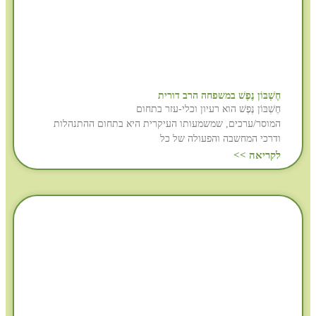
חֶשְׁבּוֹן נֶפֶשׁ במשפחה הרב דורית
חֶשְׁבּוֹן נֶפֶשׁ הוא רעיון וכלי-עזר בתחום
המוסר/ערכים, שמשמעותו העיקרית היא בתחום ההתנהלות
ודרכי המחשבה והפעולה של כל
לקריאה >>