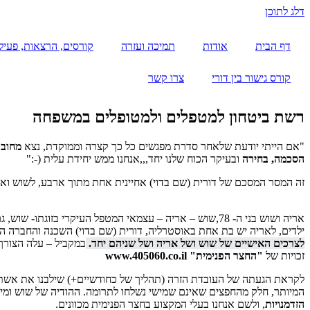
דלג לתוכן
דף הבית
אודות
תמיכה ועזרה
קורסים, הרצאות, פעילו
קורס גישור בין דורי
צרו קשר
רשת ביטחון למטפלים ולמטופלים במשפחה
"אם הייתי יודעת שלאחר סדרת מפגשים כל כך קצרה וממוקדת, נצא
מחוב
הסכמה, בחירה
ובעיקר הכוח שלנו יחד,,,אנחנו ממש יחידת עלית (-:"
זה המסר המסכם של דורית (שם בדוי) אחיינית אחת מתוך ארבע, לשוש ואריה (שמו
אריה ושוש בני ה- 78,שוש – אריה – עצמאי המטפל העיקרי ב
ילדים, לאריה יש בת אחת באוסטרליה, דורית (שם בדוי) השכנה והחברה הא
לצרכים האישיים של שוש ושל אריה ושל שניהם יחד
.
במקביל – עלה הצורך 
זכויות של
"החצר הפנימית" www.405060.co.il
לקראת הגעתה של העובדת הזרה (תהליך של כחודשיים+) שילבנו את אשת המק
המיותר, חלק מהחפצים שאינם שמישי נשלחו לתרומה. ההודיה של שוש ומי ה
הזדמנויות
, ולשם אנחנו בעלי המקצוע בחצר הפנימית מכוונים.