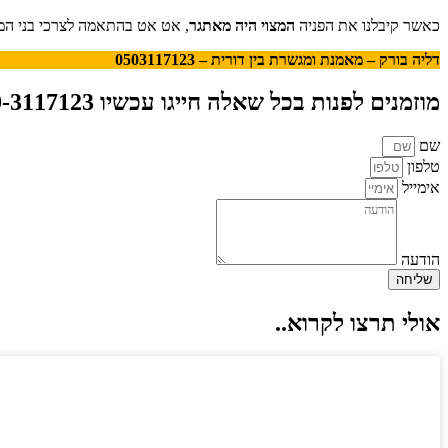
כאשר קיבלנו את הפניה
המצוי היה מאתגר
, אט אט בהתאמה לצרכי בני המ
דליה בורק – מאמנת ומגשרת בין דורית – 0503117123
מוזמנים לפנות בכל שאלה חייגו עכשיו 050-3117123 או צרו קשר
שם
טלפון
אימייל
הודעה
שליחה
אולי תרצו לקרוא..