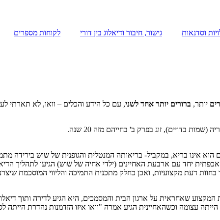
יות וסדנאות
גישור, חיבור ודיאלוג בין דורי
לקוחות מספרים
רים
יותר,
ברורים יותר אחד לשני
, עם כל הידע והכלים – וואו, לא תארתי לעצ
ת בדויים), זוג בפרק ב' בחייהם מזה 20 שנה.
זוגתו- שוש, גם הוא אינו בריא, במקביל- בריאותה המנטלית והגופנית של שוש ביריד
כפתית יחד עם ארבעת האחיינים (ילדי אחיה של שוש) הגיעו לתהליך הדיאל
בחוות דעת מקצועיות, ואכן כחלק מתכנית התמיכה והליווי המוסכמת שיצרנו
צוע שאחראית על ארגון הבית והמסמכים, היא הגיע לדירה ותוך דיאלוג מכ
ייתה עצומה וכשהאחיינית הגיע אמרה "וואו איזו הזדמנות נהדרת הייתה לס