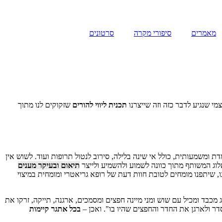
מאמרים
סיפורי מקרה
סרטונים
מי שנגיע לדבר כזה וזה שייצרנו
תכנית ליווי להורים
שזקוקים לנו מתוך
ה מתמדת ומשמעותית, כולל אי שינה בלילה, סירוב לנטול תרופות ועוד. לשוש אין
וג המשותף מתוך כוונה לשמוע ולהשמיע ולייצר
תיאום ובעיקר מענים
, שיתפנו מומחים לטובת חוות דעת של רופא גריאטרי ומומחית במיצוי
בד ומכיל עם שוש ומני מיינה חפצים ומסמכים, ארגנה, תייקה, זרקו את
דר ולארגן את החדר והחפצים שהיו בו". ואכן –
בכל אתגר קיימות