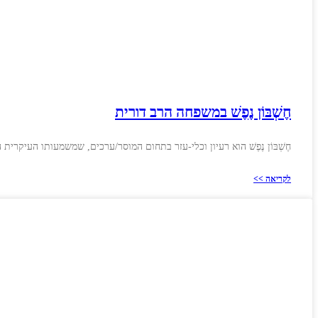
חֶשְׁבּוֹן נֶפֶשׁ במשפחה הרב דורית
חֶשְׁבּוֹן נֶפֶשׁ הוא רעיון וכלי-עזר בתחום המוסר/ערכים, שמשמעותו העיקרי
לקריאה >>