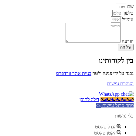
שם
טלפון
אימייל
הודעה
שליחה
בין לקוחותינו
נבנה על ידי פנינה ולטר
בניית אתר וורדפרס
הצהרת נגישות
Call Now Button
דילוג לתוכן
פתח סרגל נגישות
כלי נגישות
הגדל טקסט
הקטן טקסט