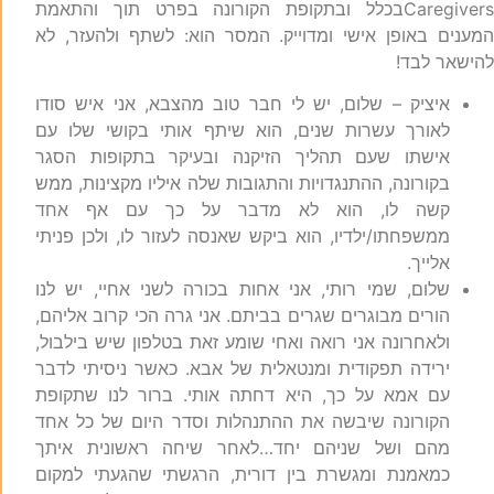
Caregiversבכלל ובתקופת הקורונה בפרט תוך והתאמת
מענים באופן אישי ומדוייק. המסר הוא: לשתף ולהעזר, לא
הישאר לבד!
איציק – שלום, יש לי חבר טוב מהצבא, אני איש סודו
לאורך עשרות שנים, הוא שיתף אותי בקושי שלו עם
אישתו שעם תהליך הזיקנה ובעיקר בתקופות הסגר
בקורונה, ההתנגדויות והתגובות שלה איליו מקצינות, ממש
קשה לו, הוא לא מדבר על כך עם אף אחד
ממשפחתו/ילדיו, הוא ביקש שאנסה לעזור לו, ולכן פניתי
אלייך.
שלום, שמי רותי, אני אחות בכורה לשני אחיי, יש לנו
הורים מבוגרים שגרים בביתם. אני גרה הכי קרוב אליהם,
ולאחרונה אני רואה ואחי שומע זאת בטלפון שיש בילבול,
ירידה תפקודית ומנטאלית של אבא. כאשר ניסיתי לדבר
עם אמא על כך, היא דחתה אותי. ברור לנו שתקופת
הקורונה שיבשה את ההתנהלות וסדר היום של כל אחד
מהם ושל שניהם יחד…לאחר שיחה ראשונית איתך
כמאמנת ומגשרת בין דורית, הרגשתי שהגעתי למקום