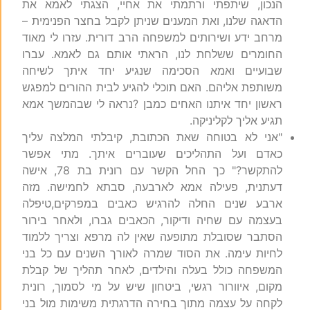
הנכון, שיתפתי ורתמתי את אחיי, הצגתי לאמא את
הדאגה שלנו, ואת המענים שניתן לקבל בחצר הפנימית –
מרחב ידע ושירותים למשפחה הרב דורית. עזרו לי מאוד
החומרים ששלחת לנו, הראתי אותם גם לאמא. עברו
שבועיים ואמא הסכימה שנגיע יחד איתך לשיחה
משותפת אליהם. האם תוכלי להגיע לבית ההורים למפגש
ראשון יחד איתנו האחים כמבן ?נראה לי שבהמשך אמא
תגיע אליך לקליניקה.
"אני לא בטוחה שאת הכתובת, קיבלתי המלצה עליך
כאדם ועל התהליכים שעוברים איתך. מתי אפשר
להתקשר?" כך החל הקשר עם רונית בת 78, אישה
דעתנית, פעילה אמא לארבעה, סבתא לחמישה. מזה
ארבע שנים החלה להרגיש כאבים במפרקים,טיפלה
בעצמה עם שחיה ודיקור, הכאבים גברו, ולאחר בירור
הסתבר שסובלת מתופעה שאין לה מרפא וצריך ללמוד
לחיות עימה. את הסוד שמרה לאורך השנים עם כל בני
המשפחה כולל בעלה והילדים, לאחר תהליך של קבלת
מקום, איוורור רגשי, ביטחון שיש על מי לסמוך, רונית
לקחה על עצמה מתוך בחירה הדרגתית משימות מול בני