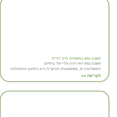
חֶשְׁבּוֹן נֶפֶשׁ במשפחה הרב דורית
חֶשְׁבּוֹן נֶפֶשׁ הוא רעיון וכלי-עזר בתחום
המוסר/ערכים, שמשמעותו העיקרית היא בתחום ההתנהלות
לקריאה >>