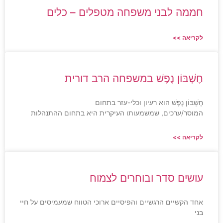
חממה לבני משפחה מטפלים – כלים
לקריאה >>
חֶשְׁבּוֹן נֶפֶשׁ במשפחה הרב דורית
חֶשְׁבּוֹן נֶפֶשׁ הוא רעיון וכלי-עזר בתחום
המוסר/ערכים, שמשמעותו העיקרית היא בתחום ההתנהלות
לקריאה >>
עושים סדר ובוחרים לצמוח
אחד הקשיים הרגשיים והפיסיים ארוכי הטווח שמעמיסים על חיי
בני