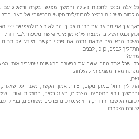
כל אלה נכנסו לתכנית פעולה והמשך מפגשי בקרה ודיאלוג עם 
מיקסום השליטה במצב למרות/לצד הקושי הבריאותי של האב והתלות 
"אך איך אני מביאה את הבנים אלייך, הם לא רוצים להיפגש" ??? הא
וכאן נכנס השילוב המנצח של אימון אישי וגישור משפחתי/בין דורי.
השלב הבא היה שהאם נתנה את פרטי הקשר ומיידע על תחום ה
התהליך לבנים, כן כן, לבנים.
מדוע?
כדי שכל אחד מהם יעשה את הפעולה הראשונה שתעביר אותו ממצב 
מפתח מאוד משמעותי להצלחה.
ואכן,
התהליך החל במתן מקום, יצירת אמון, הקשה, מענה על שאלות,
ובהמשך זיהוי החסמים, הצרכים, האינטרסים, החוזקות ועוד… שי
לטובת הקשבה הדדית, זיהוי אינטרסים וצרכים משותפים, בניית תכני
לטובת הצלחתו.