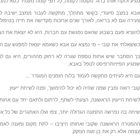
מגיע ולוקח אותו ברגל מקומה לקומה, כל חצי קומה מעמיד כסא למנו
אבא במצב סיעודי, בקושי מתהלך, מתקשה לעבור ממצב ישיבה לעמ
צעירה וגם לא בריאה, לאורך שנים ארוכות מקדישה את חייה בטיפול 
להוציא פעם בשבוע שהאם נפגשת עם חברות, היא לא יוצאת את הב
כששאלתי את קובי – מי נמצא עם אבא כשאמא יוצאת למפגש עם החבר
כך הסתבר שיש אחות נוספת שגרה לא רחוק מההורים, היא גם לו
שמגיע הפיזיותרפיסט לטפל באבא.
גם היא לעיתים מתקשה לעמוד בלוח הזמנים המוגדר …
קובי רואה ומבין שמה שהיה לא יכול להימשך, ופנה לשיחת ייעוץ.
לשיחת הייעוץ הראשונה, הצעתי לשתף, לרתום ולתאם יחד עם אחות
שיחה בה נפרשה התמונה הגדולה יותר, צפו ועלו האתגרים של כל א
ההמטרה הראשונה שקובי ואחותו היציבו – לתת מקום ומענה לא
עצמה אלא רק את בן זוגה הנזקק.