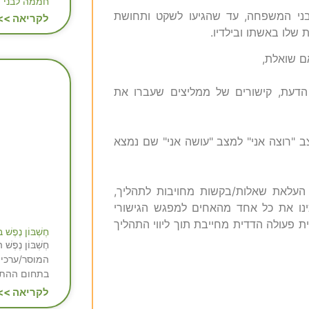
חממה לבני 
בני המשפחה, עד שהגיעו לשקט ותחושת
לקריאה >>
שלו באשתו ובילדיו.
ם שואלת,
דעת, קישורים של ממליצים שעברו את
"רוצה אני" למצב "עושה אני" שם נמצא
 העלאת שאלות/בקשות מחויבות לתהליך,
כינו את כל אחד מהאחים למפגש הגישורי
ת פעולה הדדית מחייבת תוך ליווי התהליך
חֶשְׁבּוֹן נֶ
חֶשְׁבּוֹן נֶפ
המוסר/ערכים
בתחום ההתנ
לקריאה >>