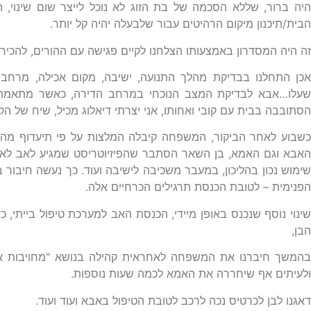
היה ברור, שללא הסכמה של בת הזוג לא נוכל לייצר שום שינוי,
הבית/תיכנון מיקום הרהיטים עבור שלבעלה יהיה קל יותר.
זה היה המסדרון באמצעותו הצלחנו לקיים פגישה עם ההורים, להכירם, 
אכן התחלנו בבדיקת מהלך התנועה, ישיבה, מקום אכילה, מרחב
שעלו…אבא לבדיקת המצב הנוכחי במרחב הדירה, כאשר מתאמת נג
הסתובבה בבית עם קובי ואחותו, אני יצרתי דיאלוג מכיל, שיח של
האבא וגם האמא, בן השאר הסתבר שהפיזיוטריסט שמגיע לאב לא ע
שימוש נכון בהליכון, במעבר משכיבה לישיבה ועוד. כך נעשה חיבור ב
הפנימית – לטובת הכנסת תרגילים הכרחיים אלה.
שינוי נוסף שנכנס באופן מיידי, הכנסת האב למערכת טיפול בייתי, כ
הבן,
בהמשך חיברנו את המשפחה לאחראית קהילה בנושא "מחויבות אישי
ולעיתים אף שיחררה את האמא לכמה שעות נוספות.
דאגנו לבן לכרטיס נכה לרכב לטובת הטיפול באבא ועוד ועוד.