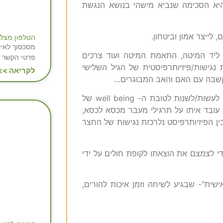
 היא הסכימה שנביא מישהי בנושא הנגשת
לייצר אמון וביטחון.
הטלפון מצל
מסכסוך לאיח
 ליד המיטה, התאמת המיטה ועוד צרכים
פרטי הקשר 
ישות/פיזיותרפיסטית של הגיל השלישי
לקריאה >>
 הקשבה עם האם והאב המבוגרים…
כשבוע לאחר הביקור, המשפחה קיבלה המלצות על פי תיעדוף מה לעשות/לשנות לטובת ה- well being של
ובד איתו על תרגילי מעבר מכסא לכסא,
ין הפיזיותרפיסט נלרכזת נגישות של החצר
די לצמצם את הוצאתו לקופת חולים על ידי
ת"- שבגיע לשיחה וזמן איכות להורים,