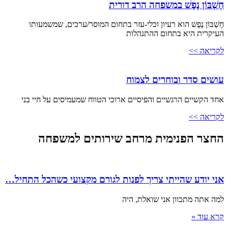
חֶשְׁבּוֹן נֶפֶשׁ במשפחה הרב דורית
חֶשְׁבּוֹן נֶפֶשׁ הוא רעיון וכלי-עזר בתחום המוסר/ערכים, שמשמעותו
העיקרית היא בתחום ההתנהלות
לקריאה >>
עושים סדר ובוחרים לצמוח
אחד הקשיים הרגשיים והפיסיים ארוכי הטווח שמעמיסים על חיי בני
לקריאה >>
החצר הפנימית מרחב שירותים למשפחה
אני יודע שהייתי צריך לפנות לגורם מקצועי כשהכל התחיל…
למה אתה מתכוון אני שואלת, היה
קרא עוד »