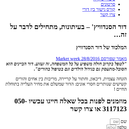
סרטונים
קורס גישור בין דורי
צרו קשר
דור הסנדוויץ' – בעיתונות, מתחילים לדבר על
זה…
המלכוד של דור הסנדוויץ
מאמר שפורסם Marker week 28/8/2016
"לטפל בקרוב חולה משפיע על כל המשפחה, זה זעזוע. דור הביינים הוא
הסובל-מתעסק גם בגידול הילדים וגם בטיפול בהורים".
הזנחה עצמית, דיכאון, וחתור על קריירה, מריבות בין אחים והורים
קשישים שנותרים חסרי אונים: הדור שמשלם את מחיר העלייה בתוחלת
החיים !
מוזמנים לפנות בכל שאלה חייגו עכשיו 050-
3117123 או צרו קשר
שם
טלפון