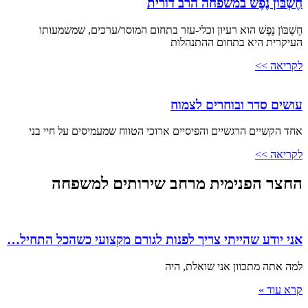
חֶשְׁבּוֹן נֶפֶשׁ במשפחה הרב דורית
חֶשְׁבּוֹן נֶפֶשׁ הוא רעיון וכלי-עזר בתחום המוסר/ערכים, שמשמעותו
העיקרית היא בתחום ההתנהלות
לקריאה >>
עושים סדר ובוחרים לצמוח
אחד הקשיים הרגשיים והפיסיים ארוכי הטווח שמעמיסים על חיי בני
לקריאה >>
החצר הפנימית מרחב שירותים למשפחה
אני יודע שהייתי צריך לפנות לגורם מקצועי כשהכל התחיל…
למה אתה מתכוון אני שואלת, היה
קרא עוד »