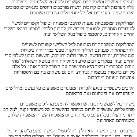
בעניינים אישיים ומשפחתיים הקשורים לזקנה ולהשלכותיה. מחלוקות
אלה מערבות לעתים קרובות רגשות מורכבים ויחסים בינאישיים סבוכים
וארוכי שנים, העומדים אל מול יחסי תלות וצרכים משתנים.
המחלוקות המשפטיות נוגעות להיבטי משפחה וטיפול וקשורים למשל
לסידורים מוסדיים, לצוואות ולירושות, לתכנון כלכלי, לתכנון רפואי בשלבי
החיים האחרונים, להסכמי טיפול בגיל השלישי ועוד.
המחלוקות המשפחתיות הנוגעות לגיל השלישי קשורות לשינויים
ולהתפתחויות שעניינם תהליך הזדקנות טבעי כמו ירידה ביכולות
קוגניטיביות, זוגיות חדשה, קשרי תלות ותמיכה, חששות בנוגע לשלבי סוף
החיים ועוד. במקרים רבים סלע המחלוקת היא בנושא השאלה: "מהי
טובת המבוגר?" וכיצד היא מתיישבת עם הצורך לכבד אותו. כל אלה
מלווים ברגשות בעוצמות גבוהות, והם גם נושאים בחובם היסטוריות
אנושיות טעונות ומורכבות.
הליכים משפטיים בנוגע לזכויות המבוגרים משפיעים על נפשם, מחלישים
ומערערים את ביטחונם ואת בריאותם.
גישור יכול לשמש מתכונת שתאפשר להימנע מהליכים משפטיים
פורמאליים, שעשויים לגרום במיוחד בהקשרים של משפחה-זקנה, לנזק רב
יותר מתועלת בכל הנוגע לזכויותיהם ולהמשכיות קשרי המשפחה שלהם
בשנותיהם האחרונות.
במובנים רבים הגישור הוא הליך "הוליסטי". הגישור נמנע מ"להכריז" מי
"צודק" ומי "טועה" במחלוקת או מי ה"מנצח" בה. תכלית הליך הגישור