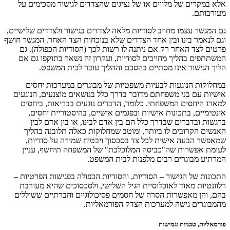
אלא במקרים של מלווים או של נציגים שהצדדים לגישור מסכימים על
מעורבותם.
גם המגשר עצמו מחויב לסודיות מלאה לצדדים בגישור ולצדדים שלישיים,
וגם לנאמר בינו ובין אחד הצדדים שלא בנוכחות הצד האחר. המגשר חושף
פרטים לצד האחר רק אם ניתנה לו רשות לכך (הסודיות הכפולה). גם
המשתתפים בהליך מחויבים לסודיות, ועקרון זה נשאר בתוקפו גם אם
הליך הגישור אינו מסתיים בהסכם וההליך עובר לבית המשפט.
במחלוקות הנוגעות לבעיות משפטיות של מבוגרים במערכות יחסים
אישיות עם בני משפחתם מדובר בדרך כלל בנושאים מוצנעים, הנוגעים
למארג היחסים המשפחתי. כלומר, הדברים נוגעים בבריאות, ביחסים
אינטימיים, בתכונות אישיות ובפגמים אישיים, בהיסטוריית יחסים,
ברגשות ובדברים שבדרך כלל הם בין אדם לבינו, או בין אדם לבין
האנשים הקרובים לו ביותר, ומוטב שמחלוקות כאלה תלובנה בהליך
שמאפשר הבעה אישית לכל צד בסכסוך ויבטיח שמירה על סודיות,
לעומת אפשרות שה"כביסה המלוכלכת" של המשפחה תיחשף, עניין
המרתיע מבוגרים רבים מלפנות לבית המשפט.
התכונות של הגישור – הסודיות, והסודיות הכפולה בפגישות הפרטיות –
רלוונטיות מאוד לאוכלוסיית הגיל השלישי, ולסכסוכים שהיא מעורבת
בהם, והן מאפשרות הסרה של חסמים פסיכולוגיים וחברתיים ששוללים
מהמבוגרים גישה למערכות הצדק הפורמאליות.
פורמאליות, טכניות וגמישות