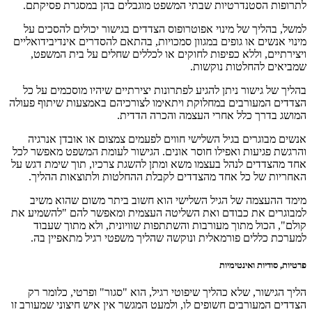
לתרופות הסטנדרטיות שבתי המשפט מוגבלים בהן במסגרת פסיקתם.
למשל, בהליך של מינוי אפוטרופוס הצדדים בגישור יכולים להסכים על
מינוי אנשים או גופים במגוון סמכויות, בהתאם להסדרים אינדיבידואליים
ויצירתיים, וללא כפיפות לחוקים או לכללים שחלים על בית המשפט,
שמביאים להחלטות נוקשות.
בהליך של גישור ניתן להגיע לפתרונות יצירתיים שיהיו מוסכמים על כל
הצדדים המעורבים במחלוקת ויתאימו לצורכיהם באמצעות שיתוף פעולה
המושג בדרך כלל אחרי העצמה והכרה הדדית.
אנשים מבוגרים בגיל השלישי חווים לפעמים צמצום או אובדן אנרגיה
והרגשת פגיעות ואפילו חוסר אונים. הגישור לעומת המשפט מאפשר לכל
אחד מהצדדים לנהל בעצמו משא ומתן להשגת צרכיו, תוך שימת דגש על
האחריות של כל אחד מהצדדים לקבלת ההחלטות ולתוצאות ההליך.
מימד ההעצמה של הגיל השלישי הוא חשוב ביתר משום שהוא משיב
למבוגרים את כבודם ואת השליטה העצמית ומאפשר להם "להשמיע את
קולם", הכול מתוך מעורבות והשתתפות שוויונית, ולא מתוך שעבוד
למערכת כללים פורמאלית ונוקשה שהליך משפטי רגיל מתאפיין בה.
פרטיות, סודיות ואינטימיות
הליך הגישור, שלא כהליך שיפוטי רגיל, הוא "סגור" ופרטי, כלומר רק
הצדדים המעורבים חשופים לו, ולמעט המגשר אין איש חיצוני שמעורב זו