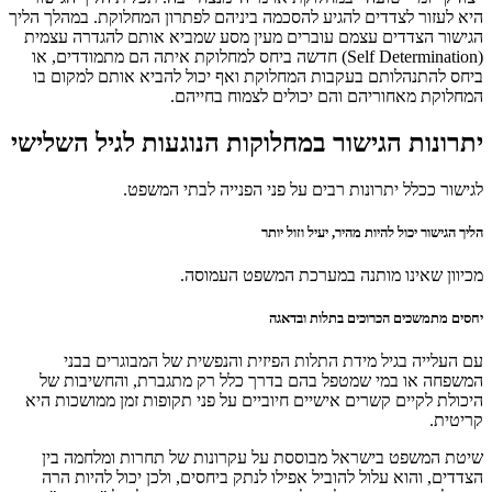
היא לעזור לצדדים להגיע להסכמה ביניהם לפתרון המחלוקת. במהלך הליך
הגישור הצדדים עצמם עוברים מעין מסע שמביא אותם להגדרה עצמית
(Self Determination) חדשה ביחס למחלוקת איתה הם מתמודדים, או
ביחס להתנהלותם בעקבות המחלוקת ואף יכול להביא אותם למקום בו
המחלוקת מאחוריהם והם יכולים לצמוח בחייהם.
יתרונות הגישור במחלוקות הנוגעות לגיל השלישי
לגישור ככלל יתרונות רבים על פני הפנייה לבתי המשפט.
הליך הגישור יכול להיות מהיר, יעיל וזול יותר
מכיוון שאינו מותנה במערכת המשפט העמוסה.
יחסים
מתמשכים הכרוכים בתלות ובדאגה
עם העלייה בגיל מידת התלות הפיזית והנפשית של המבוגרים בבני
המשפחה או במי שמטפל בהם בדרך כלל רק מתגברת, והחשיבות של
היכולת לקיים קשרים אישיים חיוביים על פני תקופות זמן ממושכות היא
קריטית.
שיטת המשפט בישראל מבוססת על עקרונות של תחרות ומלחמה בין
הצדדים, והוא עלול להוביל אפילו לנתק ביחסים, ולכן יכול להיות הרה