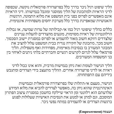
הליך שיפוט רגיל ניכר בדרך כלל בפרוצדורה פורמאלית נוקשה, שכפופה
לדיני הראיות ולמתכונת של הליך ממוסגר ומוגבל בגמישותו. דיני הראיות
אינם מאפשרים לפרוס בפני בית המשפט את מלוא התמונה, הרגשות
והאנושיות שמאפיינת בדרך כלל מערכת יחסים משפחתית אינטימית.
כללים בהליך שיפוטי רגיל כמו אי-קבילותה של עדות שמיעה, או גבולות
הרלוונטיות של ראיות מסוימות, מונעים מהצדדים להעלות עניינים
שלצדדים דווקא חשוב מאוד להשמיע או לפרוס במסגרת יישוב הסכסוך.
חשוב מכך, מתכונת של חקירה נגדית בבית המשפט עלול להציב את
המבוגר המעורב בו בנסיבות מאיימות, מפחידות ואף משפילות. הליך
פורמאלי עלול לגרום לקרעים רגשיים וחברתיים בלתי ניתנים לאיחוי בין
בני המשפחה המעורבים.
הליך הגישור לעומת זאת ניחן בגמישות מרבית, והוא אינו כבול לדיני
ראיות או לדיני פרוצדורה אחרים. ההליך מתעצב בידי הצדדים ומתגבש
בידיהם עם התפתחותו.
הגישור, מעצם אי-התלות שלו בפרוצדורה פורמאלית ובגמישות
האינהרנטית שהוא ניחן בה, מאפשר לצדדים להביא את מלוא המידע
שלדעתם הוא רלוונטי ומן הראוי שיילקח בחשבון במסגרת עיצוב הפתרון
המוסכם, וגם למתן או למנוע את הנסיבות האישיות שעלולות לפגוע
ברגשות הצדדים או להעמידם במתח נפשי ניכר.
העצמה (Empowerment)