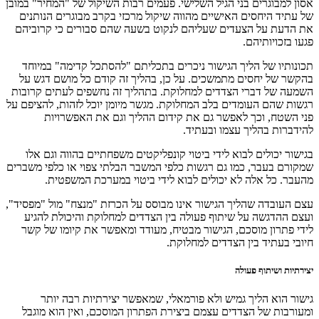
אסון למבוגרים בני הגיל השלישי. פעמים רבות השיקול של "המחיר" במובן
של עתיד היחסים האישיים מהווה שיקול מרכזי בקרב מבוגרים הנותנים
את הדעת על הצעדים שעליהם לנקוט בשעה שהם סבורים כי קרוביהם
פגעו בזכויותיהם.
תכונותיו של הליך הגישור ניכרים בתכליתם "להסתכל קדימה" במיוחד
בהקשר של יחסים מתמשכים. על כן, בהליך זה קודם כל מושם דגש על
השמעה של דברי הצדדים למחלוקת. בתהליך זה נחשפים לעתים קרובות
רגשות שהם העומדים בלב המחלוקת. מגשר מיומן יוכל לזהות, להציפם על
פני השטח, וכך לאפשר גם את קידום ההליך וגם את האפשרויות
להידברות בהליך עצמו ובעתיד.
בגישור יכולים לבוא לידי ביטוי קונפליקטים משפחתיים בהווה וגם אלו
שמקורם בעבר, כמו גם רגשות כלפי המשבר הבלתי צפוי או כלפי משברים
מהעבר. כל אלה לא יכולים לבוא לידי ביטוי במערכת המשפטית.
עצם העובדה שהליך הגישור אינו מבוסס על הכרזת "מנצח" מול "מפסיד",
ועצם ההדגשה על שיתוף פעולה בין הצדדים למחלוקת והיכולת להגיע
לידי פתרון מוסכם, הגישור מבטיח, מעודד ומאפשר את קיומו של קשר
חיובי בעתיד בין הצדדים למחלוקת.
יצירתיות ושיתוף פעולה
גישור הוא הליך גמיש ולא פורמאלי, שמאפשר יצירתיות רבה יותר
ומעורבות של הצדדים עצמם ביצירת הפתרון המוסכם, ואין הוא מוגבל