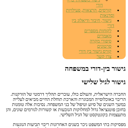
דורי
קורסים, הרצאות, פעילויות
וסדנאות
גישור, חיבור ודיאלוג בין
דורי
לקוחות מספרים
מאמרים
סיפורי מקרה
סרטונים
קורס גישור בין דורי
צרו קשר
גישור בין-דורי במשפחה
גישור לגיל שלישי
החברה הישראלית, והעולם כולו, עוברים תהליך דרמטי של הזדקנות.
הריבוי באוכלוסייה המבוגרת והארכת תוחלת החיים מביאים לעלייה
במשך השנים של סיוע וטיפול של בני המשפחה. נסיבות אלה טומנות
בחובן פוטנציאל גדול למחלוקות הנובעות או קשורות לגורמים שונים, והן
מתעצמות בקונטקסט של הגיל השלישי.
מפסיקות בתי המשפט ניכר בשנים האחרונות ריבוי תביעות הנוגעות