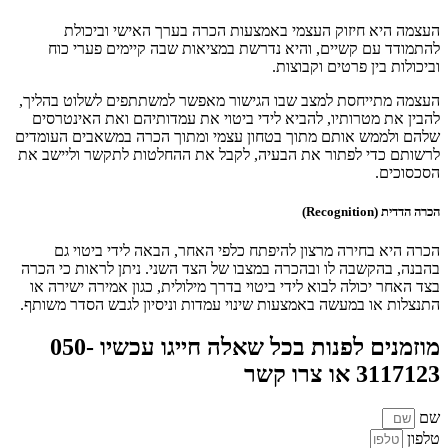
העצמה היא חיזוק העצמי באמצעות הכרה בערך האישי וביכולת
להתמודד עם קשיים, והיא נדרשת במציאות שבה קיימים פערי כוח
וביכולות בין פרטים וקבוצות.
העצמה מתייחסת למצב שבו הגישור מאפשר למשתתפים לשלוט בהליך,
להבין את מטרותיו, להביא לידי ביטוי את עמדותיהם ואת האינטרסים
שלהם ולממש אותם מתוך בטחון עצמי ומתוך הכרה במשאבים העומדים
לרשותם כדי לפתור את הבעיה, לקבל את ההחלטות לתקשר וליישב את
הסכסוכים.
הכרה הדדית (Recognition)
הכרה היא בחירה מרצון להיפתח כלפי האחר, הבאה לידי ביטוי גם
בהבנה, בהקשבה לו ובהכרה במצבו של הצד השני. ניתן לראות כי הכרה
בצד האחר יכולה לבוא לידי ביטוי בדרך מילולית, כגון אמירה ישירה או
התנצלות או במעשה באמצעות שינוי עמדות וניסיון לגבש הסדר משותף.
מוזמנים לפנות בכל שאלה חייגו עכשיו 050-
3117123 או צרו קשר
שם
טלפון