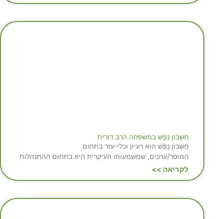
חֶשְׁבּוֹן נֶפֶשׁ במשפחה הרב דורית
חֶשְׁבּוֹן נֶפֶשׁ הוא רעיון וכלי-עזר בתחום
המוסר/ערכים, שמשמעותו העיקרית היא בתחום ההתנהלות
לקריאה >>