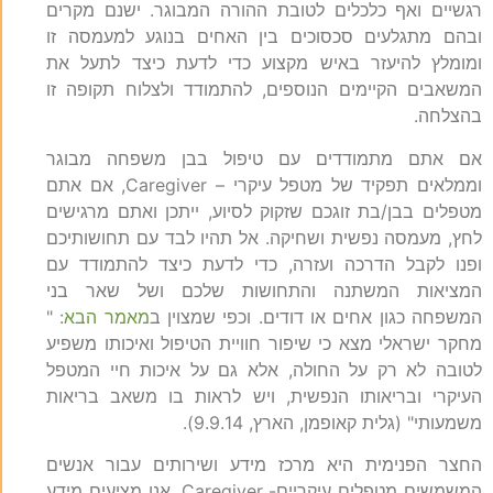
רגשיים ואף כלכלים לטובת ההורה המבוגר. ישנם מקרים
ובהם מתגלעים סכסוכים בין האחים בנוגע למעמסה זו
ומומלץ להיעזר באיש מקצוע כדי לדעת כיצד לתעל את
המשאבים הקיימים הנוספים, להתמודד ולצלוח תקופה זו
בהצלחה.
אם אתם מתמודדים עם טיפול בבן משפחה מבוגר
וממלאים תפקיד של מטפל עיקרי – Caregiver, אם אתם
מטפלים בבן/בת זוגכם שזקוק לסיוע, ייתכן ואתם מרגישים
לחץ, מעמסה נפשית ושחיקה. אל תהיו לבד עם תחושותיכם
ופנו לקבל הדרכה ועזרה, כדי לדעת כיצד להתמודד עם
המציאות המשתנה והתחושות שלכם ושל שאר בני
המשפחה כגון אחים או דודים. וכפי שמצוין ב
מאמר הבא
: "
מחקר ישראלי מצא כי שיפור חוויית הטיפול ואיכותו משפיע
לטובה לא רק על החולה, אלא גם על איכות חיי המטפל
העיקרי ובריאותו הנפשית, ויש לראות בו משאב בריאות
משמעותי" (גלית קאופמן, הארץ, 9.9.14).
החצר הפנימית היא מרכז מידע ושירותים עבור אנשים
המשמשים מטפלים עיקריים- Caregiver. אנו מציעים מידע