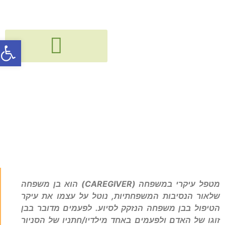
פתח סרג
גישור, חיבור ודיאלוג בין דורי
קורסים, הרצאות, פעילויות וסדנאות
ה"מטפל עיקרי"
(CAREGIVER) במשפחה
מטפל עיקרי במשפחה (CAREGIVER) הוא בן משפחה
שלאור הנסיבות המשפחתיות, נוטל על עצמו את עיקר
הטיפול בבן משפחה הנזקק לסיוע. לפעמים מדובר בבן
זוגו של האדם ולפעמים באחד מילדיו/חתניו של הסניור