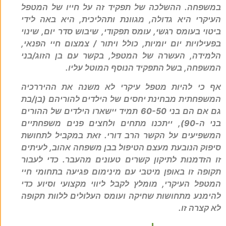
במשפחה. ההשלכה של תפקיד זה על חייו של המטפל
העיקרי היא גדולה, מגוונת ותהליכית, היא באה לידי
ביטוי בעומס רגשי, עומס תפקודי, שיבוש סדר יום, שינוי
בפעילויות יום יומיות, כולל ויתור / צמצום חיי הפנאי,
הלמידה, העשרה של המטפל, בקשר עם בן הזוג/בני
המשפחה, בשל התפקיד הנוסף המוטל עליו.
אף כי להיות מטפל עיקרי לא משנה את ההיררכיה
המשפחתית מבחינת יחסים של הילדים להוריהם (בן/בת
גם אם הם בני 60-50 תמיד יישארו הילדים של ההורים
בני ה-90), ייתכנו מתחים ולחצים פנים משפחתיים
המשפיעים על הקשר הרב דורי. זאת במקביל לתחושת
סיפוק הנובעת מעצם הטיפול בבן משפחה אהוב, לעיתים
זו הזדמנות לתיקון קשרים טעונים מהעבר. כדי לעבור
תקופה זו באופן מיטבי עם מינימום פגיעה בתחומי חיי
המטפל העיקרי, מומלץ לקבל ליווי מקצועי וסיוע כדי
להימנע מתחושות שחיקה ועומס העלולים ללוות תקופה
לא קצרה זו.