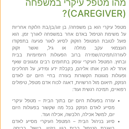
מהו מטפל עיקרי במשפחה
(CAREGIVER)?
מטפל עיקרי הוא בן משפחה/ בן זוג/בן/בת הלוקח אחריות
על משימת הטיפול באדם אחר במשפחה לאורך זמן. הוא
פועל לטובת המטופל הזקוק לסיוע לאור פגיעה בתפקודו
העצמאי עקב מחלה או גיל, ואשר זקוק
לעזרה/תמיכה/שמירה ברוב הפעולות היומיומיות בבית
ובחוץ. המטפל העיקרי עוסק בתחומים רבים ומגוונים שאף
אחד לא הכין אותו אליהם, בקבלת ידע ומידע, על תהליכים
ופעולות מגוונות הקשורות בעזרה בחיי היום יום לאדם
הנזקק, תיאום מול הרשויות, דאגה לכוח אדם מטפל, טיפולים
רפואיים, תמיכה רגשית ועוד:
עזרה בפעולות היום יום בתוך הבית – מטפל עיקרי
מסייע לאדם הנזקק בכל מה שקשור בפעולות היום
יום, למשל אכילה, הלבשה, אכילה ועוד.
סיוע בניהול הבית – המטפל העיקרי מסייע לאדם
בשגרת הטיפול בבית כגון ניקיון, בישול, כביסה,