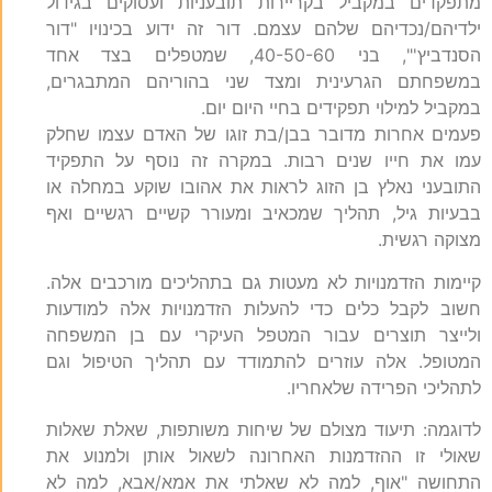
מתפקדים במקביל בקריירות תובעניות ועסוקים בגידול
ילדיהם/נכדיהם שלהם עצמם. דור זה ידוע בכינויו "דור
הסנדביץ'", בני 40-50-60, שמטפלים בצד אחד
במשפחתם הגרעינית ומצד שני בהוריהם המתבגרים,
במקביל למילוי תפקידים בחיי היום יום.
פעמים אחרות מדובר בבן/בת זוגו של האדם עצמו שחלק
עמו את חייו שנים רבות. במקרה זה נוסף על התפקיד
התובעני נאלץ בן הזוג לראות את אהובו שוקע במחלה או
בבעיות גיל, תהליך שמכאיב ומעורר קשיים רגשיים ואף
מצוקה רגשית.
קיימות הזדמנויות לא מעטות גם בתהליכים מורכבים אלה.
חשוב לקבל כלים כדי להעלות הזדמנויות אלה למודעות
ולייצר תוצרים עבור המטפל העיקרי עם בן המשפחה
המטופל. אלה עוזרים להתמודד עם תהליך הטיפול וגם
לתהליכי הפרידה שלאחריו.
לדוגמה: תיעוד מצולם של שיחות משותפות, שאלת שאלות
שאולי זו ההזדמנות האחרונה לשאול אותן ולמנוע את
התחושה "אוף, למה לא שאלתי את אמא/אבא, למה לא