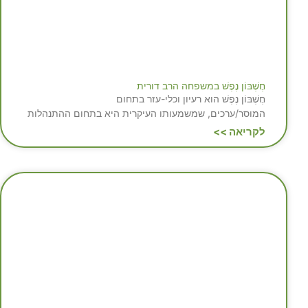
חֶשְׁבּוֹן נֶפֶשׁ במשפחה הרב דורית
חֶשְׁבּוֹן נֶפֶשׁ הוא רעיון וכלי-עזר בתחום
המוסר/ערכים, שמשמעותו העיקרית היא בתחום ההתנהלות
לקריאה >>