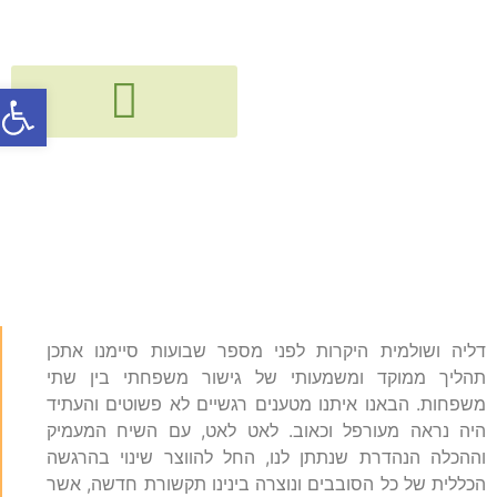
פתח סרג
גישור, חיבור ודיאלוג בין דורי
קורסים, הרצאות, פעילויות וסדנאות
גישור אצלינו במשפחה
דליה ושולמית היקרות לפני מספר שבועות סיימנו אתכן
תהליך ממוקד ומשמעותי של גישור משפחתי בין שתי
משפחות. הבאנו איתנו מטענים רגשיים לא פשוטים והעתיד
היה נראה מעורפל וכאוב. לאט לאט, עם השיח המעמיק
וההכלה הנהדרת שנתתן לנו, החל להווצר שינוי בהרגשה
הכללית של כל הסובבים ונוצרה בינינו תקשורת חדשה, אשר