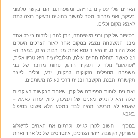
האחים שלי עסוקים בחייהם ומשפחתם, הם בקשר טלפוני
בעיקר, ואני מרחוק מסה למשוך בחוטים ובעיקר רוצה לתת
לאמא מקום וכלים.
בסיפור של קרן ובני משפחתה, ניתן להבין ולזהות כי כל אחד
מבני המשפחה נמצא במקום אחר לאור הצרכים העולים
אצל ההורים. זו היא דוגמא אחת מני רבות היום, במאה ה-
21 כאשר תוחלת החיים עולה, הגלובליזציה היא טריוויאלית,
"ופתאום" נולד לו תפקיד חדש, פחות מדובר של בני
משפחה מטפלים הזקוקים למקום, ידע, וכלים לייצר
תקשורת, הבנה, הקשבה ובניית דרכי פעולה משותפים.
זאת ניתן לזהות מפנייתה של קרן, שאחת הבקשות העיקריות
שלה היא להנגיש מענים של תמיכה, ליווי, עזרה לאמא –
שאמא לא תרגיש ותהיה לבד במסע הלא פשוט בטיפול
באבא.
בנוסף – חשוב לקרן לגייס, ולרתום את האחים לדיאלוג
משותף, הקשבה, זיהוי הצרכים, אינטרסים של כל אחד ואחת