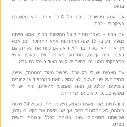
בחולון.
עם אמא תקשורת טובה, קל לדבר איתה, היא מקשיבה
בעיקר לי – כבת.
עם אבא – בעבר תמיד קיבל החלטות בבית, אמא הייתה
כנועה, רק ב- 12 שנה האחרונות אמא התחזקה. עם אבא
אף אחד לא יכול לדבר, לא רואה גם כעת את שקורה, גם
בעבר היה קשוח, התרחק מאיתנו, ואני באופן אישי
התרחקתי ממנו. נכון להיום יש קשר מאוד רשמי עם אבא.
עם האחים יש לי תקשורת, הקשר מאוד "מנומס", ענייני,
תמיד מעל פני השטח, לא עמוק…האח המרכזי דואג להורים
בעניינים הכלכליים, האח האמצעי מהאו"ם, עימו יש לי
משקעים…נכון להיום אני שחררתי.
נכון להיום, אנו דואגים לאמא, היא מטפלת באבא 24 שעות
ביממה, לא מתלוננת בקול, אך אנו רואים את הקשיים שלה,
שלושתנו מסכימים שאנו בצומת בכלל ובצומת רגשית
בפרט.