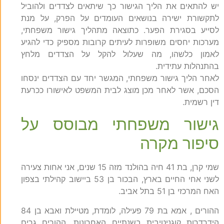
יש להתאים את הליך הגישור כך שיתאים לצדדים ולהוביל
לתקשורת ישירה בנושאים העומדים על הפרק, על מנת
לסייע בסגירת הפער. כתוצאה מתהליך גישור משפחתי,
מערכות יחסים משופרות לעיתים קרובות מספיק כדי להגיע
לאמון כלשהו, ​​מה שעלול להקל על הצדדים מלחץ
בהתנהלות עתידית.
לאחר הליך גישור משפחתי, המגשר יחד עם הצדדים ינסחו
הסכם, אשר לאחר מכן מוצג לבית המשפט לאישורו ככרעת
דין רשמית.
גישור משפחתי מבוסס על
סיפור מקרה
שמי קרן, בת 41 חיה בהולנד מזה 15 שנים, אני אחות צעירה
לשני אחי החיים בארץ, הבכור בן 53 ביישוב קהילתי בצפון
האח המרכזי בן 51 בתל אביב.
ההורים , אמא בת 79 פעילה, לומדת, מטיילת ואבא בן 84
הידרדרות קוגניטיבית בשנתיים האחרונות, ההורים גרים