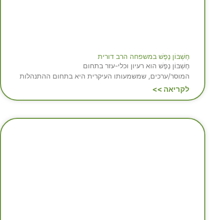
חֶשְׁבּוֹן נֶפֶשׁ במשפחה הרב דורית
חֶשְׁבּוֹן נֶפֶשׁ הוא רעיון וכלי-עזר בתחום
המוסר/ערכים, שמשמעותו העיקרית היא בתחום ההתנהלות
לקריאה >>