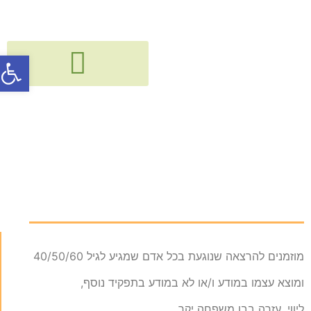
פתח סרג
גישור, חיבור ודיאלוג בין דורי
קורסים, הרצאות, פעילויות וסדנאות
המשפחה הרב דורית –
אתגרים והזדמנויות
מוזמנים להרצאה שנוגעת בכל אדם שמגיע לגיל 40/50/60
ומוצא עצמו במודע ו/או לא במודע בתפקיד נוסף,
ליווי, עזרה בבן משפחה יקר.