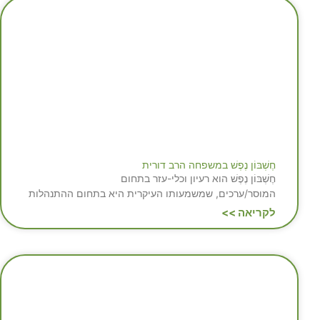
חֶשְׁבּוֹן נֶפֶשׁ במשפחה הרב דורית
חֶשְׁבּוֹן נֶפֶשׁ הוא רעיון וכלי-עזר בתחום
המוסר/ערכים, שמשמעותו העיקרית היא בתחום ההתנהלות
לקריאה >>