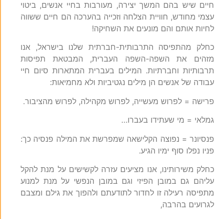
חיים שיש בהם המשך יצירה, מעורבות בחיי אנשים, ביטוי
עצמי מחודש, חוויית הצלחה וזכייה בהערכה הם חיים ששווה
לחיות אותם והם מונעים את השחיקה!
כחלק מהתפיסה התרבותית-חברתית שלנו בישראל, אנו
מזהים את השפה-השפה העברית, המבטאת תפיסות
תרבותיות וחברתיות. המילים בעברית המתארות סיום חיי
עבודה של אנשים הן מילים נגטיביות ולא מחמיאות:
פרישה = לפרוש מעשייה, לפרוש מקהילה, לפרוש מהציבור.
גמלאי = מי שעתידו בעברו…
פנסיונר = נפוצה הקלישאה שמפרשת את המילה פנסיה כך:
פניו נפלו סוף ימיו הגיע.
כחלק משירותינו, אנו מציעים עזרה לקשישים על מנת להקל
עליהם גם במובן הפיזי וגם במובן הנפשי על מנת למנוע
מתפיסה רעילה זו לחדור לתודעתם ולהפוך את גילם ומצבם
לגרועים בהרבה,