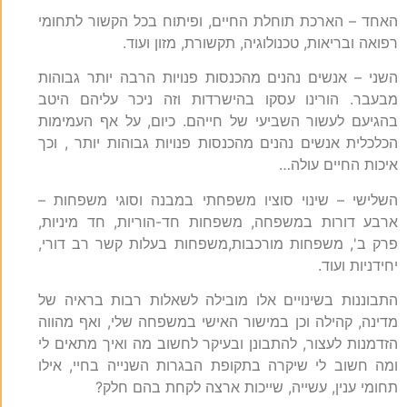
האחד – הארכת תוחלת החיים, ופיתוח בכל הקשור לתחומי
רפואה ובריאות, טכנולוגיה, תקשורת, מזון ועוד.
השני – אנשים נהנים מהכנסות פנויות הרבה יותר גבוהות
מבעבר. הורינו עסקו בהישרדות וזה ניכר עליהם היטב
בהגיעם לעשור השביעי של חייהם. כיום, על אף העמימות
הכלכלית אנשים נהנים מהכנסות פנויות גבוהות יותר , וכך
איכות החיים עולה…
השלישי – שינוי סוציו משפחתי במבנה וסוגי משפחות –
ארבע דורות במשפחה, משפחות חד-הוריות, חד מיניות,
פרק ב', משפחות מורכבות,משפחות בעלות קשר רב דורי,
יחידניות ועוד.
התבוננות בשינויים אלו מובילה לשאלות רבות בראיה של
מדינה, קהילה וכן במישור האישי במשפחה שלי, ואף מהווה
הזדמנות לעצור, להתבונן ובעיקר לחשוב מה ואיך מתאים לי
ומה חשוב לי שיקרה בתקופת הבגרות השנייה בחיי, אילו
תחומי ענין, עשייה, שייכות ארצה לקחת בהם חלק?