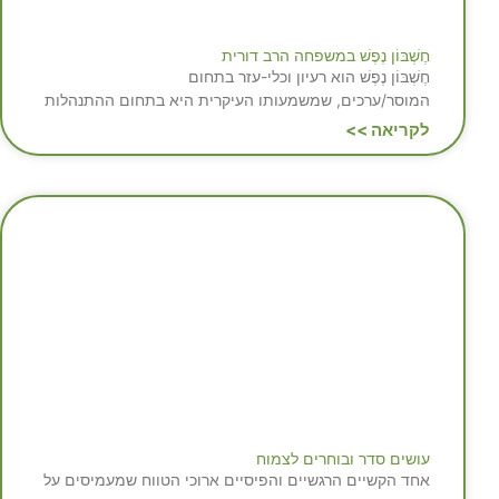
חֶשְׁבּוֹן נֶפֶשׁ במשפחה הרב דורית
חֶשְׁבּוֹן נֶפֶשׁ הוא רעיון וכלי-עזר בתחום
המוסר/ערכים, שמשמעותו העיקרית היא בתחום ההתנהלות
לקריאה >>
עושים סדר ובוחרים לצמוח
אחד הקשיים הרגשיים והפיסיים ארוכי הטווח שמעמיסים על