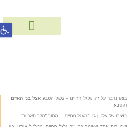
פתח סרג
גישור, חיבור ודיאלוג בין דורי
קורסים, הרצאות, פעילויות וסדנאות
הפתעות או משהו שהיה
ניתן לצפות מראש?
ואו נדבר על זה, גלגל החיים – גלגל הטבע
אצל בני האדם
הטבע
שירו של אלטון ג'ון "מעגל החיים "- מתוך "מלך האריות"
שנו בית אחד שאומר כך: "זה גלגל החיים, מטלטל אותנו, בין