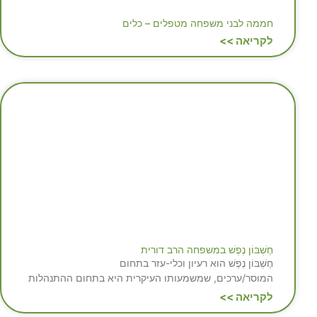
חממה לבני משפחה מטפלים – כלים
לקריאה >>
חֶשְׁבּוֹן נֶפֶשׁ במשפחה הרב דורית
חֶשְׁבּוֹן נֶפֶשׁ הוא רעיון וכלי-עזר בתחום
המוסר/ערכים, שמשמעותו העיקרית היא בתחום ההתנהלות
לקריאה >>