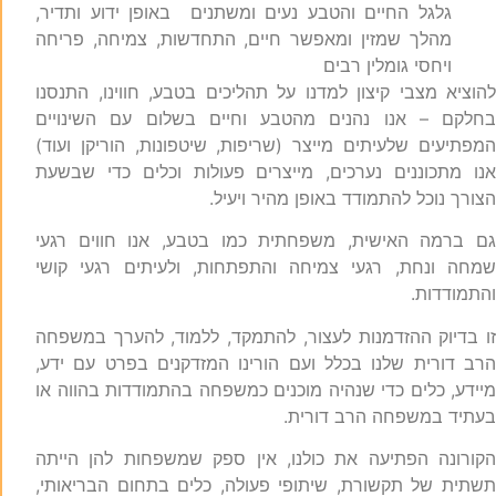
גלגל החיים והטבע נעים ומשתנים באופן ידוע ותדיר,
מהלך שמזין ומאפשר חיים, התחדשות, צמיחה, פריחה
ויחסי גומלין רבים
הוציא מצבי קיצון למדנו על תהליכים בטבע, חווינו, התנסנו
חלקם – אנו נהנים מהטבע וחיים בשלום עם השינויים
מפתיעים שלעיתים מייצר (שריפות, שיטפונות, הוריקן ועוד)
נו מתכוננים נערכים, מייצרים פעולות וכלים כדי שבשעת
צורך נוכל להתמודד באופן מהיר ויעיל.
ם ברמה האישית, משפחתית כמו בטבע, אנו חווים רגעי
מחה ונחת, רגעי צמיחה והתפתחות, ולעיתים רגעי קושי
התמודדות.
ו בדיוק ההזדמנות לעצור, להתמקד, ללמוד, להערך במשפחה
רב דורית שלנו בכלל ועם הורינו המזדקנים בפרט עם ידע,
יידע, כלים כדי שנהיה מוכנים כמשפחה בהתמודדות בהווה או
עתיד במשפחה הרב דורית.
קורונה הפתיעה את כולנו, אין ספק שמשפחות להן הייתה
שתית של תקשורת, שיתופי פעולה, כלים בתחום הבריאותי,