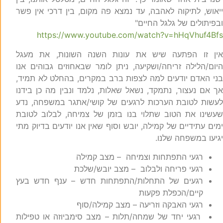
יאוש, לתיקוה לאהבה, עד נמצא פה מקום, בין דרכי אין פשר
בפיתולים של גלגל החיים"
https://www.youtube.com/watch?v=hHqVhuf4Bf
ין זו הפתעה שיש את עונות השנה השונות, את מעגל
יום/הלילה זריחה/ושקיעה, ניתן לומר שבאחוזים גבוהים אנו
ני האדם יודעים למה לצפות ברב במקרים, בהחלט לא תמיד,
ך אם נעצור, נתמקד, נשאל שאלות, נלמד ונבין מה כן בידנו
עשות לטובת הערכות לרגעים של קושי/אתגר במשפחה, נדע
עשינו את הטוב שתלוי בנו בזמן של צמיחה, לבלוב לטובת
מים עתידיים של קמילה, יובש וסוף שאין אנו יודעים בדיוק מתי
גיעו במשפחה שלנו.
רגעי התפתחות וצמיחה – מצב קמילה
רגעי פריחה ולבלוב – מצב יובש/שלכת
רגעים של התחלות/התפתחות חדש – ענף חדש בעץ
קיים/הכפלת פקעות
רגעי האבקה וזריעה – מצב קמילה/סוף
רגעי יחד של שמחה/תלות – מצב סימביוזה או טפילות