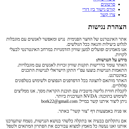
סרטונים
קורס גישור בין דורי
צרו קשר
הצהרת נגישות
אתר האינטרנט של החצר הפנימית נגיש ומאפשר לאנשים עם מוגבלות
לגלוש ביעילות והנאה ככל הגולשים.
אנו מאמינים ופועלים למען שוויון הזדמנויות במרחב האינטרנטי לבעלי
לקויות.
מידע על הנגישות:
האתר עומד בדרישות תקנות שוויון זכויות לאנשים עם מוגבלויות.
התאמות הנגישות בוצעו עפ"י התקן הישראלי לנגישות התכנים
באינטרנט.
האתר מותאם לתצוגה בכל הדפדפנים הנפוצים ולשימוש בטלפונים
סלולרים.
לקבלת חווית גלישה מיטבית עם תוכנת הקראת מסך, אנו ממליצים
לשימוש בתוכנה: NVDA העדכנית ביותר.
ניתן ליצור איתנו קשר במייל: bork22@gmail.com
או פניה באמצעות דף "צור קשר" באתר.
אם נתקלתם בבעיה או בתקלה כלשהי בנושא הנגישות, נשמח שתעדכנו
אותנו ואנו נעשה כל מאמץ למצוא עבורכם את הפתרון המתאים ולטפל