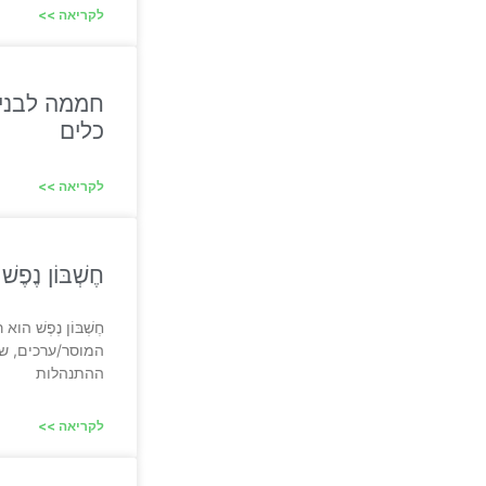
לקריאה >>
חממה לבני
כלים
לקריאה >>
חֶשְׁבּוֹן נ
חֶשְׁבּוֹן נֶפֶשׁ ה
המוסר/ערכים, ש
ההתנהלות
לקריאה >>