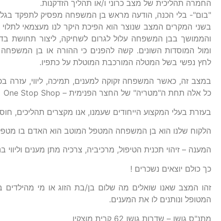
החמרה תהליכית של מצב כרוני ו/או תהליך הזדקנות.
"בום"- בלי הכנה, הודעה מראש בן המשפחה מפסיק לתפקד בגלל
בשני המקרים המצב שנוצר הוא הפיכת היקר לנו מעצמאי לתלוי 
והממושך בבן המשפחה עלול לגרום לשחיקה, ליצור תחושת בדי
ומול המוסדות השונים. קשה להפנים כי ההורה או בן המשפחה
לחץ נפשי בשל המטלה המורכבת המוטלת על כתפיו.
במצב זה, כאשר המשפחה זקוקה למענים, תמיכה, ליווי, עזרה ב
כל אלה תחת ה"מטריה" של החצר הפנימית – One Stop Shop
בעזרת בעלי המקצוע הייחודים שעמנו, אנו מקצרים תהליכים, חוסכ
הלקוח שלנו הוא בן המשפחה המטפל המוטב הוא האדם בו מטפל
המענה – זיהוי תכנית הטיפול, מרכיביה, צרכיה מתן מענים וליווי 
כך כולם יוצאים נשכרים !
זהו המצב שאנו שואלים מה שלום בן/בת הזוג או מי מהילדים ב
המטופל ונותנים לו את המענים.
מתנ"ס גושן – שדרות גושן 62 קרית מוצקין