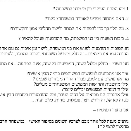
1.מהו המתח העיקרי בין מי מבני המשפחה ?
2. האם מתחזה מפריע לאווירה במשפחה? כיצד?
3. מה תלוי בך כדי להפחית את המתח ולייצר תהליכי אמון ותקשורת?
4. בזכות השונות בין בני המשפחה, מה ההזדמנות שנוכל להאיר ?
חג הסוכות זו הזדמנות לפגוש את בני המשפחה, לייצר זמן איכות גם עם א
ההורה עמו אנו נמצאים – זה חלק מטיפול משפחתי בהורה המבוגר, ולעיתים
חגי תשרי – כחלק מגלגל השנה, המופיעים כל שנה, אינם הפתעה…אנו מתכננ
איך אנו מתכוננים למפגשים המשותפים ברמה הבין אישית?
מה אנו עושים עם למען, עבור ההורי המבוגרים שעמנו ?
אילו מחשבות ותחושות המפגשים המשפחתיים מעלים?
אילו הזדמנויות המפגשים יכולים לייצר?
אילו אתגרים הם מביאים על בסיס העבר, ומה ההזדמנויות ביחסים הבין אי
כן, זה לא קל, זה דורש רצון, פעולות, כוחות, כלים ועוד…
אנו בחצר הפנימית –
נותנים מענה לכל אחד מכם לצרכיו השונים בסיפור האישי – במשפחה הרב 
מהמצוי לרצוי לך !