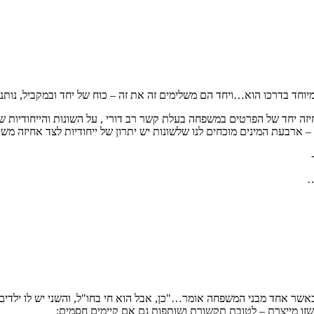
חד בדרכו הוא…ויחד הם משלימים זה את זה – כוח של יחד ובמקביל, נותנ
חיזה יחד של הפרטים במשפחה בעלת קשר רב דורי , על השונות והייחודיות 
– ארבעת המינים מוכחים לנו שלשונות יש יתרון של ייחודיות לצד אחיזה מש
…
אשר אחד מבני המשפחה אומר…"כן, אבל הוא חי בחו"ל, והשני יש לו ילדים 
זו מייצרת – לטובת תקשורת ושותפות גם אם קיימים חסמים: