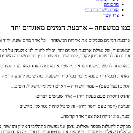
סרטונים
קורס גישור בין דורי
צרו קשר
כמו במשפחה – ארבעת המינים מאוגדים יחד
ארבעת המינים מסמלים את אחדות המשפחה – כל אחד מהם שונה, יחיד ומיו
המשמעות, של נטילת ארבעת המינים יחד, יכולה להוות לנו אנלוגיה על הא
אם נדמה לנו שלא ניתן לקרב, ליצר שיח, תקשורת בין בני המשפחה השונים 
בואו ננסה לחפש במשפחתנו את מי שמתאים/דומה לאחד מארבעת המינים-
האתרוג (בעל ריח טעם- מרכזי בעל כוח והשפעה, כזה שיכול להניע קדימה
הלולב (בעל טעם) – עמוד השדרה – האדם המלומד,השקול, היציב…
ההדס (חסרת טעם בעלת ריח) – אלה שעושים דברים
הערבה (חסר טעם וחסר ריח)– זה שיכול להיות נטראלי, מקשיב
וכעת, בואו ניקח זאת צעד אחד קדימה..
מבקשת להעלות מספר שאלות, עימן אני נפגשת בתהליכי האימון והגישור, כ
שואלים שאלות ממוקדות, מפרקים את הסיטואציה ורואים מה ההזדמנויות ש