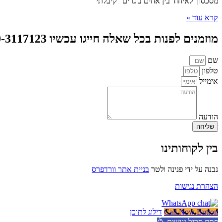
מסכסוך לאיחוד בין אחים בוגרים "קיבלתי
קרא עוד »
מוזמנים לפנות בכל שאלה חייגו עכשיו 050-3117123 או צרו קשר
שם
טלפון
אימייל
הודעה
שליחה
בין לקוחותינו
נבנה על ידי פנינה ולטר
בניית אתר וורדפרס
הצהרת נגישות
Call Now Button
דילוג לתוכן
פתח סרגל נגישות