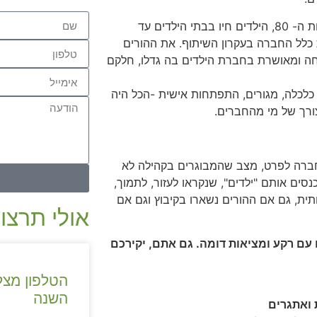
שתי האחיות הבוגרות גדלו בלינה המשותפת שהייתה נהוגה עד שנות ה- 80, הילדים חיו בבתי הילדים עד
 כלל החברה בעקרון השיתוף. את ההורים
 – 19:00. רבים חוו ילדות שמחה ומאושרת בחברת הילדים בה גדלו, חלקם
 כלכלה, מגורים, התפתחות אישית -הכל היה
ורך של מי מהחברים.
החברה לפרט, מצב שהמבוגרים בקהילה לא
סים אותם "ילדים", שנקראו לעזור, לתמוך,
תית, גם אם ההורים נשארו בקיבוץ וגם אם
אולי תרצו 
עם רקע ומציאות דומה. גם אתם, יקירכם
הטלפון מצל
השנה
 ואתגרים