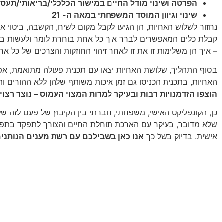
הפרטה ושינוי מודל החיים במישור הכלכלי/בריאותי/תעסו
שינוי וגיוון המוסד המשפחתי במאה ה- 21
נחזור לשלוש האחיות, הן הגיעו לקבל מקום לשיח, הקשבה, ביטוי אי
קבלת כלים המאפשרים לברר איך כל אחת בוחרת לומר ולעשות במצ
– איך הן משלימות זו את זו לאחר זיהוי החוזקות והצרכים של כל א
בסוף התהליך, שלושת האחיות יצאו עם תכנית פעולה מתואמת, אפש
האחיות, בתכנית הכניסו גם זמן איכות משותף שלהן ללא ההורים ו
הוצפו הזדמנויות רבות ובעיקר למרות המצוי העמוס – נוצר רצוי 
כן, הקונפליקט האישי, משפחתי, חברתי בין הקיבוץ של פעם לזה ש
אישית. בדיוק בשל כך
אנו כאן בשבילכם עם רשת מענים הנותנים 