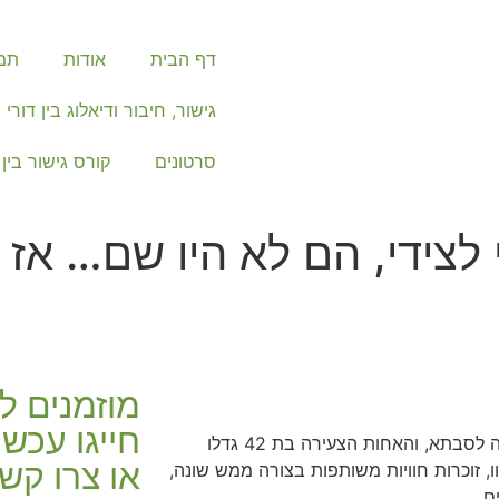
דף הבית
אודות
תמי
גישור, חיבור ודיאלוג בין דורי
סרטונים
קורס גישור בין 
 לצידי, הם לא היו שם… אז ע
מוזמנים ל
מיכל בת 52, אחותה הבוגרת בת 58 שהפכה ממש בשנה האחרונה לסבתא, והאחות הצעירה בת 42 גדלו
או צרו קש
, זוכרות חוויות משותפות בצורה ממש שונה,
ם.