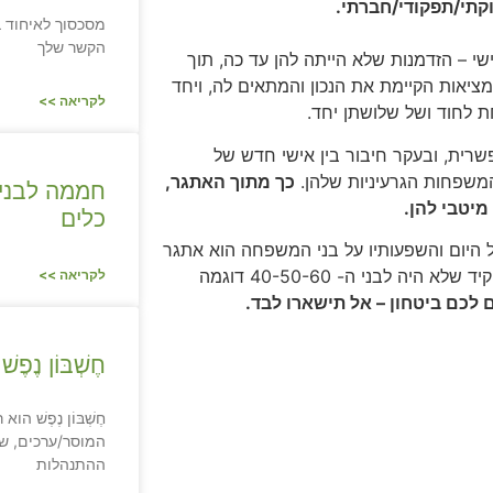
קתי/תפקודי/חברתי.
מסכסוך לאיחוד ב
הקשר שלך
שי – הזדמנות שלא הייתה להן עד כה, תוך
יאות הקיימת את הנכון והמתאים לה, ויחד
לקריאה >>
חת לחוד ושל שלושתן יחד.
רית, ובעקר חיבור בין אישי חדש של
המשפחות הגרעיניות שלהן.
כך מתוך האתגר,
חממה לבני
מיטבי להן.
כלים
ל היום והשפעותיו על בני המשפחה הוא אתגר
שלא מדובר, בעיקר עם הארכת תוחלת החיים והצורך לתפקד בתפקיד שלא היה לבני ה- 40-50-60 דוגמה
לקריאה >>
לכם ביטחון – אל תישארו לבד.
חֶשְׁבּוֹן נ
חֶשְׁבּוֹן נֶפֶשׁ ה
המוסר/ערכים, ש
ההתנהלות