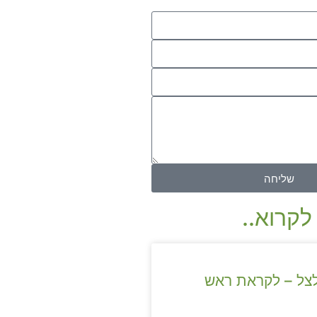
שליחה
לקרוא..
צל – לקראת ראש