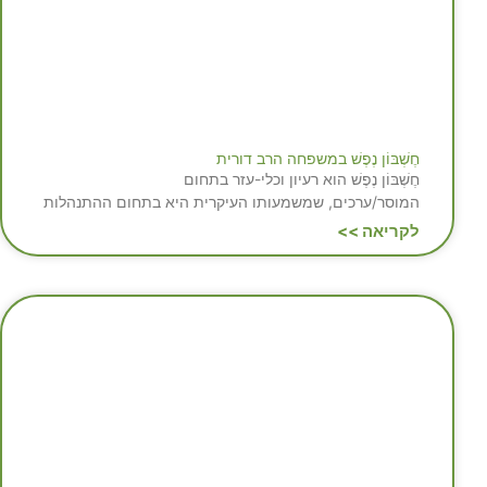
חֶשְׁבּוֹן נֶפֶשׁ במשפחה הרב דורית
חֶשְׁבּוֹן נֶפֶשׁ הוא רעיון וכלי-עזר בתחום
המוסר/ערכים, שמשמעותו העיקרית היא בתחום ההתנהלות
לקריאה >>