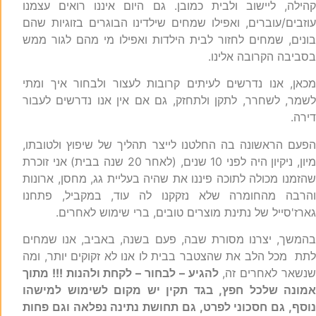
הילה, ליישוב ולבית כמובן. גם היום איננו רואים עצמנו
וזבים/עוברים, ואפילו שמחים שילדינו הבוגרים בזוגיות שהם
ונים, שמחים לחזור לבית הילדות ואפילו מי מהם לגור ממש
סביבה הקרובה אלינו.
כאן, אנו נדרשים לעיתים קרובות לעצור ולבחור איך ומתי
שמר, לשחרר, לתקן ולתחזק, גם אם אין אנו נדרשים לעבור
ירה.
פעם הראשונה בה החלטנו לייצר תהליך של שיפוץ ולטובתו,
מיון, ניקיון היה לפני 10 שנים, (לאחר 20 שנה בבית) אני זוכרת
הזמנו מכולה לתוכה פיננו את שהיה בעליית גג, מחסן, ארונות
הרבה מהחומרה שלא נזקקנו לה עוד, במקביל, פתחנו
ארז'סייל של נתינת מוצרים טובים, ברי שימוש לאחרים.
המשך, יצרנו מסורת שבה, פעם בשנה, באביב, אנו שמחים
תת מכל הלב את שהצטבר בבית לו אנו לא זקוקים יותר, ומה
נשאר לאחרים זה,
להגיע – לבחור – לקחת ולהנות !!!
מתוך
מונה שלכל חפץ, בגד תקין יש מקום לשימוש למישהו
וסף, גם חסכוני לפרט, גם תחושת נתינה נפלאה וגם פחות