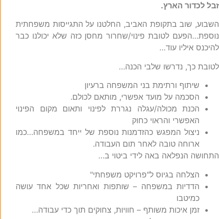
בל לכדור הארץ.
שבוע, שוב בתקופת האביב, החלטנו על התגייסות משפחתית
וספת…הפעם לטובת פינוי/שחרור מחסן כזה שלא יכולנו כבר
היכנס איליו עוד…
טובת כך, נדרשו שלבי הכנה…
שיתוף ורתימת בני המשפחה ברעיון
הסכמה על מועד אפשרי, מותאם לכולם.
הכנת מכולה/עגלה נגררת לפינוי ותאום מקום הפינוי
האפשרי והראוי כחוק
ניצול המפגש כהזדמנות נוספת של ייחד במשפחה…כמו
ארוחה טובה לאחר תום העבודה.
תחושה הנפלאה באה לידי ביטוי ב…
הצלחה בגיוס ל"פרויקט משפחתי"
הדדיות במשפחה – שותפות ואחריות שכל אחד עושה
כמיטבו
זמן איכות משותף – חוויות, צחוקים תוך כדי עבודה…