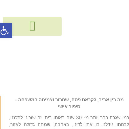
פתח סרג
גישור, חיבור ודיאלוג בין דורי
קורסים, הרצאות, פעילויות וסדנאות
כשלא עוברים דירה/בית
באביב ?!?
מה בין אביב, לקראת פסח, שחרור וצמיחה במשפחה –
סיפור אישי
כמי שגרה כבר יותר מ- 30 שנה באותו בית, זה שזכינו לתכננו,
בנותו גידלנו בו את ילדינו, באהבה, שמחה גדולה לאזור,