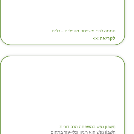
חממה לבני משפחה מטפלים – כלים
לקריאה >>
חֶשְׁבּוֹן נֶפֶשׁ במשפחה הרב דורית
חֶשְׁבּוֹן נֶפֶשׁ הוא רעיון וכלי-עזר בתחום