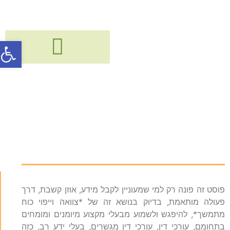
פתח סרג
גישור, חיבור ודיאלוג בין דורי
קורסים, הרצאות, פעילויות וסדנאות
כתיבת צוואה וחתימה על
ייפוי כוח מתמשך
פוסט זה פונה רק למי שמעוניין לקבל מידע, אוזן קשבת, דרך
פעולה מותאמת, בדיוק בנושא זה של *צוואה וייפוי כוח
מתמשך*, להיפגש ולשמוע מבעלי מקצוע מיומנים ומומחים
בתחומם, עורכי דין, עורכי דין מגשרים, בעלי ידע רב, כזה