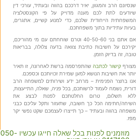
שנסיונם הרב והמגוון, יאיר דרככם בהווה ובעתיד, עורכי דין
שיודעים לתת לכם מענה מדוייק על פי הקונסטלציה
המשפחתית הייחודית שלכם, כדי למנוע קשיים, אתגרים,
בעיות עתידיות בתוך משפחתכם.
אם אתם בני 40-50-60 וטרם שוחחתם עם מי מהוריכם,
יקירכם על חשיבות כתיבת צוואה בדעה צלולה, בבריאות
טובה, זה בדיוק הזמן.
מצורף
קישור לכתבה
שהתפרסמה ברשת לאחרונה, זו תאיר
יותר את חשיבות הנושא למען שמירת זכויותכם וכספכם.
אנו בחצר הפנימית – מרחב ידע ושירותים למשפחה הרב
דורית, נשמח לעמוד לרשותכם, בכל פניה, שאלה, התייעצות,
ללא תשלום, טרום החלטתכם לפנות לבצע את
השיחה/חתימה הכל כך חשובה, שתעזור ותקל עליכם כבני
משפחה בהווה ובעתיד – כך תייצרו לעצמכם שקט נפשי יקר
מפז.
מוזמנים לפנות בכל שאלה חייגו עכשיו 050-