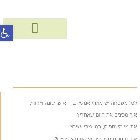
פתח סרג
גישור, חיבור ודיאלוג בין דורי
קורסים, הרצאות, פעילויות וסדנאות
צוואה ומשפחה ?!?
לכל משפחה יש מארג אנושי, בן – אישי שונה וייחודי,
איך מכינים את היום שאחרי?
את מי משתפים, במי מתייעצים?
איך חוסכים משברים ועומסים עתידיים?