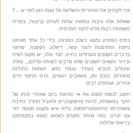
איך לוקחים את האחריות והשליטה על עצמו רגע לפני ש…..?
שאלות אלה ורבות נוספות עולות לעתים קרובות, בפניית
משפחות רבות אלינו לחצר הפנימית.
בסיס הפתרון נמצא בשלב המניעה, בידי כל אחד מאיתנו
ניתנת ההזדמנות ליצור קשר, דיאלוג. הקשבה, שיתוף
בדברים הקטנים והגדולים בחיינו. לצד אלה, יש מקום לשיח
ובירור נושאים חשובים שלא מרבים לשוחח עליהם,,, כאלה
שיכולים להביא בעתיד עגמת נפש, הוצאות כלכליות
מיותרות, בזבוז זמן, משאבים רגשיים, הרס תחומי חיים
אחרים, ועומסים רבים.
חשוב לנסות למנוע את אי הודאות ביום שאחרי לכתו של
היקר במשפחה, להיות פרואקטיביים ולהוביל תהליך כתיבת
צוואה/ייפוי כוח/אפוטרופסות, בליווי איש מקצוע מנוסה יחד
עם יקירנו, כמה שיותר מוקדם כשהוא נמצא במקסימום
בריאות וצלילות.