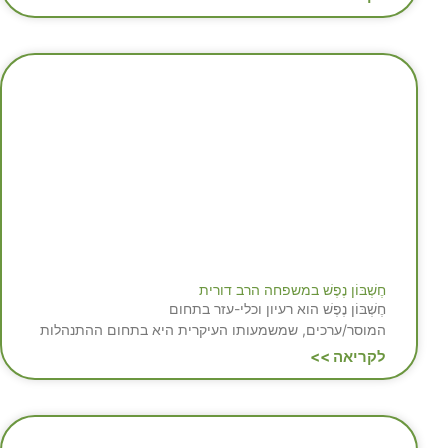
חֶשְׁבּוֹן נֶפֶשׁ במשפחה הרב דורית
חֶשְׁבּוֹן נֶפֶשׁ הוא רעיון וכלי-עזר בתחום
המוסר/ערכים, שמשמעותו העיקרית היא בתחום ההתנהלות
לקריאה >>