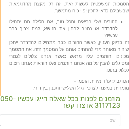
סמכות המשפטית לעשות זאת, וזה רק מקצת מהדוגמאות
בשבילם כדאי להכין יפוי כוח מתמשך.
ההורים שלי בריאים והכל טוב, אם חלילה הם יתחילו
להדרדר אז נחזור לבחון את הנושא, למה צריך כבר
עכשיו?
ה בדיוק העניין, כאשר ההורים כבר מתחילים להדרדר ייתכן
יהיה מאוחר מדי להחתים אותם על המסמך הזה. את המסמך
כינים וחותמים עליו מראש כאשר אנחנו צלולים לגמרי
מסוגלים להבין על מה אנחנו חותמים ואלו הוראות אנחנו רוצים
כלול בתוכו.
כותבת: עו"ד מירית הופמן –
ומחית במענה לצרכי הגיל השלישי ותכנון בין דורי.
מוזמנים לפנות בכל שאלה חייגו עכשיו 050-
3117123 או צרו קשר