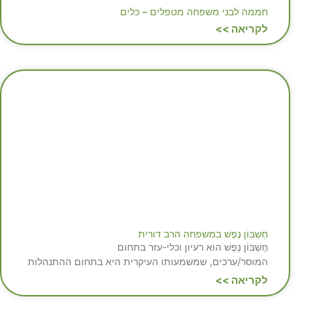
חממה לבני משפחה מטפלים – כלים
לקריאה >>
חֶשְׁבּוֹן נֶפֶשׁ במשפחה הרב דורית
חֶשְׁבּוֹן נֶפֶשׁ הוא רעיון וכלי-עזר בתחום
המוסר/ערכים, שמשמעותו העיקרית היא בתחום ההתנהלות
לקריאה >>