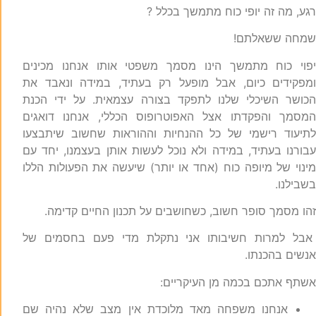
גע, מה זה יופי כוח מתמשך בכלל ?
מחה ששאלתם!
פוי כוח מתמשך הינו מסמך משפטי אותו אנחנו מכינים
מפקידים כיום, אבל מופעל רק בעתיד, במידה ונאבד את
כושר השיכלי שלנו לתפקד בצורה עצמאית. על ידי הכנת
מסמך והפקדתו אצל האפוטרופוס הכללי, אנחנו דואגים
תיעוד רישמי של כל ההנחיות וההוראות שחשוב שיתבצעו
בורנו בעתיד, במידה ולא נוכל לעשות אותן בעצמנו, יחד עם
ינוי של מיופה כוח (אחד או יותר) שיעשה את הפעולות הללו
שבילנו.
הו מסמך סופר חשוב, כשחושבים על תכנון החיים קדימה.
בל למרות חשיבותו אני נתקלת מדי פעם בחסמים של
נשים בהכנתו.
שתף אתכם בכמה מן העיקריים:
אנחנו משפחה מאד מלוכדת אין מצב שלא נהיה שם