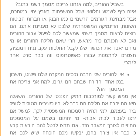
בשביל ההורים, למה אנחנו צריכם מסמך רשמי כתוב?
יזה כיף לשמוע והלוואי שכל המשפחות בארץ יהיו כמותכם,
בל מבחינת הגורמים הרשמיים כמו הבנק או חברות הביטוח
שונות, הדינמיקה המשפחתית שלכם לא מעניינת אותם. הם
וצים לראות מסמך רשמי שמאשר לכם לפעול עבור ההורים
אם לא הכנתם כזה מראש, הרי שאם חלילה ההורים או מי
יהם יאבד את הכושר שלו לקבל החלטות עקב נניח דמנציה,
צטרכו להתמנות עבורו כאפוטרופוס וזה כבר סרט אחר
גמרי.
אין להורים שלי הרבה נכסים המקרה שלנו פשוט, חשבון
בנק אחד והדירה שבהם הם גרים. למה אני צריכה את
המסמך הזה?
ין ממש קשר למורכבות התיק הפננסי של ההורים. השאלה
יא מה יקרה אם חלילה הם כבר לא יהיו כשירים מנטלית לטפל
זה בעצמם, למי תהיה הסמכות המשפטית לכך. למשל אם
רצו לעבור לבית אבות- מי יחתום בשמם על המסמכים
חוזיים לצורך המעבר הזה. אם תרצו לבטל להם הוראות קבע
י כבר אין צורך בהם, יבקשו מכם הוכחה שיש לכם את