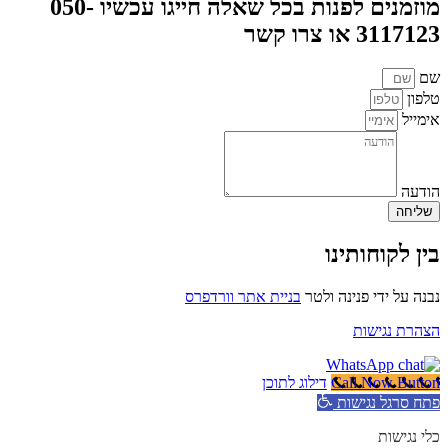
מוזמנים לפנות בכל שאלה חייגו עכשיו 050-
3117123 או צרו קשר
שם
טלפון
אימייל
הודעה
שליחה
בין לקוחותינו
נבנה על ידי פנינה ולטר
בניית אתר וורדפרס
הצהרת נגישות
Call Now Button
דילוג לתוכן
פתח סרגל נגישות
כלי נגישות