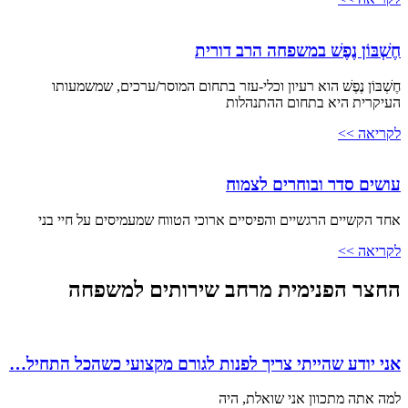
חֶשְׁבּוֹן נֶפֶשׁ במשפחה הרב דורית
חֶשְׁבּוֹן נֶפֶשׁ הוא רעיון וכלי-עזר בתחום המוסר/ערכים, שמשמעותו
העיקרית היא בתחום ההתנהלות
לקריאה >>
עושים סדר ובוחרים לצמוח
אחד הקשיים הרגשיים והפיסיים ארוכי הטווח שמעמיסים על חיי בני
לקריאה >>
החצר הפנימית מרחב שירותים למשפחה
אני יודע שהייתי צריך לפנות לגורם מקצועי כשהכל התחיל…
למה אתה מתכוון אני שואלת, היה