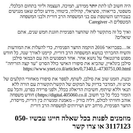
היה חשוב לנו לתת
יותר
ממידע, תמיכה, העצמה וליווי בתחום הכלכלי,
משפטי, בריאותי, סוציאלי, קהילתי, ביטוחי, מידע וכלים שאנו מנגישים
בעבודתנו השוטפת עם בני המשפחה הרב דורית ולבני המשפחה
המטפלים ה- Caregiver
ואיך כל זה מתקשר לזה שהחצר הפנימית חוגגת חמש שנים, אתם
שואלים?
אז…בפברואר 2016 הוקמה החצר הפנימית, כדי להעלות את המודעות
והשיח החברתי בנושא המשפחה הרב דורית, קיימנו לאורך שנה, כל חודש
מפגש פרונטאלי על נושא אחר. אחד המפגשים הה עם הבמאי סילבן
סילבן ביגלאיין, שהביא את סיפורו האישי כולל הסרט "עד קצה הזריחה"
https://www.ynet.co.il/articles/0,7340,L-4730751,00.html
וכעת, הזמנו שוב את סילבן, לשתף, לספר את סיפורו מאחורי הקלעים של
סרט זה, המדבר בדיוק על המקום של הקשר/תקשורת עם הורה ללא
תנאי וללא שיתוף, חשיבות הדיאלוג בכלל, ולפני פרידה בפרט, והכל עם
הומור ככלי כל כך חשוב. https://digital.405060.co.il/) חודש משפחה
אוהב וחוויתי לכולם, דליה בורק – מאמנת ומגשרת בין דורית, מייסדת,
החצר הפנימית, מרחב ידע ושירותים למשפחה הרב דורית
מוזמנים לפנות בכל שאלה חייגו עכשיו 050-
3117123 או צרו קשר