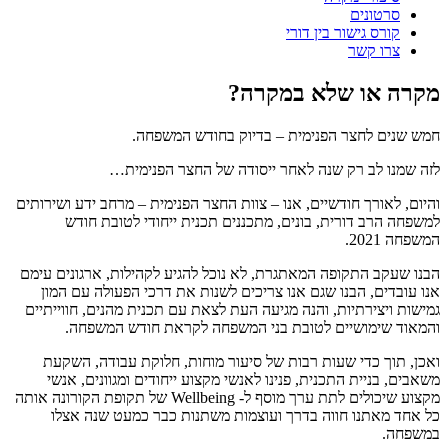
סרטונים
קורס גישור בין דורי
צרו קשר
מקרה או שלא במקרה?
חמש שנים לחצר הפנימית – בדיוק בחודש המשפחה.
לזה שמנו לב רק שנה לאחר ייסודה של החצר הפנימית…
והיום, לאורך חודשיים, אנו – צוות החצר הפנימית – מרחב ידע ושירותים
למשפחה הרב דורית, בונים, מתכננים תכנית ייחודי לטובת חודש
המשפחה 2021.
הבנו שעקב התקופה המאתגרת, לא נוכל להגיע לקהילות, ארגונים עימם
אנו עובדים, הבנו שגם אנו צריכים לשנות את דרכי הפעולה עם המון
גמישות ויצירתיות, והנה מגיעה העת לצאת עם תכנית מהנים, חווייתיים
והמאוד שימושיים לטובת בני המשפחה לקראת חודש המשפחה.
ואכן, תוך כדי שעות רבות של סיעור מוחות, חלוקת עבודה, השקעת
משאבים, בניית התכנית, פנינו לאנשי מקצוע ייחודים ומגוונים, אנשי
מקצוע שיכולים לתת ערך מוסף ל- Wellbeing של תקופת הקורונה אותה
כל אחד מאתנו חווה בדרך ועוצמות משתנות כבר כמעט שנה אצלו
במשפחה.