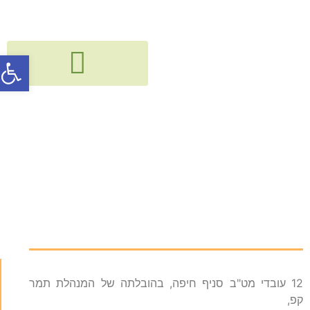
פתח סרג
גישור, חיבור ודיאלוג בין דורי
קורסים, הרצאות, פעילויות וסדנאות
סדרת מפגשים סדנאיים
לצוות מט"ב חיפה
(פברואר/מרץ 2018)
12 עובדי מט"ב סניף חיפה, בהובלתה של המנהלת תמר
קפ,