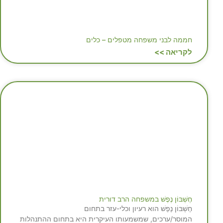
חממה לבני משפחה מטפלים – כלים
לקריאה >>
חֶשְׁבּוֹן נֶפֶשׁ במשפחה הרב דורית
חֶשְׁבּוֹן נֶפֶשׁ הוא רעיון וכלי-עזר בתחום
המוסר/ערכים, שמשמעותו העיקרית היא בתחום ההתנהלות