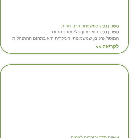
חֶשְׁבּוֹן נֶפֶשׁ במשפחה הרב דורית
חֶשְׁבּוֹן נֶפֶשׁ הוא רעיון וכלי-עזר בתחום
המוסר/ערכים, שמשמעותו העיקרית היא בתחום ההתנהלות
לקריאה >>
עושים סדר ובוחרים לצמוח