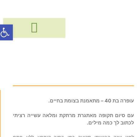
פתח סרג
גישור, חיבור ודיאלוג בין דורי
קורסים, הרצאות, פעילויות וסדנאות
עופרה הכהן מספרת
עופרה בת 40 – מתאמנת בצומת בחיים.
עם סיום תקופה מאתגרת מרתקת ומלאה עשייה רציתי
לכתוב לך כמה מילים.