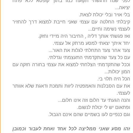
לפני שנה הרגשתי תקועה כמו בתוך קופסא ללא פתח
יציאה…
בלי אויר ובלי יכולת לצאת.
קיבלתי החלטה עם עצמי שאני חייבת למצוא דרך להחזיר
לעצמי נשימה וחיים…
ואז פגשתי אותך דליה , החיבור היה מיידי וחזק.
יחד איתך יצאתי למסע מרתק אל עצמי.
צעד אחר צעד התחלתי לגלות את האור…
עם כל צעד שהתקדמתי התעצמתי וגדלתי.
וככל שהתקדמתי הצלחתי למצוא את עצמי בחורה חזקה עם
המון יכולות…
הכל היה תלוי בי.
את עם הסבלנות והאמפטיה ליוות ותמכת ודאגת שלא אוותר
לעצמי.
והנה הגעתי עד הלום וזה אינו חלום…
ופתאום יש לי יכולת לנשום.
וגם כנפיים לעו בשמיים שהם אינם הגבול.
זהו מסע שאני ממליצה לכל אחד ואחת לעבור וכמובן