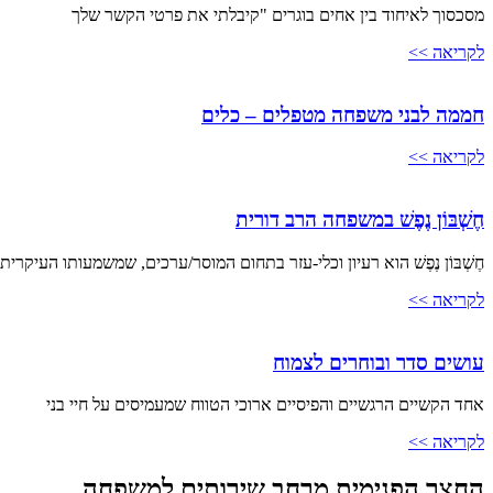
מסכסוך לאיחוד בין אחים בוגרים "קיבלתי את פרטי הקשר שלך
לקריאה >>
חממה לבני משפחה מטפלים – כלים
לקריאה >>
חֶשְׁבּוֹן נֶפֶשׁ במשפחה הרב דורית
חֶשְׁבּוֹן נֶפֶשׁ הוא רעיון וכלי-עזר בתחום המוסר/ערכים, שמשמעותו העיקר
לקריאה >>
עושים סדר ובוחרים לצמוח
אחד הקשיים הרגשיים והפיסיים ארוכי הטווח שמעמיסים על חיי בני
לקריאה >>
החצר הפנימית מרחב שירותים למשפחה