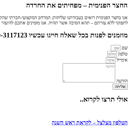
החצר הפנימית – מפחיתים את החרדה
אנו בחצר הפנימית רואים בעבודתנו שליחות; המרחב המקצועי-חברתי שהק
לתפקד ללא עזרתם – תהא הסיבה אשר תהיה. אנו מזמינים אתכם להיעזר בנו
מוזמנים לפנות בכל שאלה חייגו עכשיו 050-3117123 או צרו קשר
שם
טלפון
אימייל
הודעה
שליחה
אולי תרצו לקרוא..
הטלפון מצלצל – לקראת ראש השנה