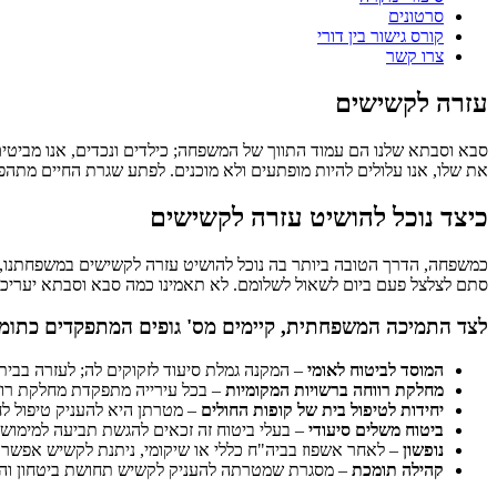
סרטונים
קורס גישור בין דורי
צרו קשר
עזרה לקשישים
סבא וסבתא שלנו הם עמוד התווך של המשפחה; כילדים ונכדים, אנו מביטים
את שלו, אנו עלולים להיות מופתעים ולא מוכנים. לפתע שגרת החיים מתהפ
כיצד נוכל להושיט עזרה לקשישים
כמשפחה, הדרך הטובה ביותר בה נוכל להושיט עזרה לקשישים במשפחתנו, הי
סתם לצלצל פעם ביום לשאול לשלומם. לא תאמינו כמה סבא וסבתא יעריכו
לצד התמיכה המשפחתית, קיימים מס' גופים המתפקדים כתומ
המוסד לביטוח לאומי
– המקנה גמלת סיעוד לזקוקים לה; לעזרה בבית 
מחלקת רווחה ברשויות המקומיות
– בכל עירייה מתפקדת מחלקת רווח
יחידות לטיפול בית של קופות החולים
– מטרתן היא להעניק טיפול לחו
ביטוח משלים סיעודי
– בעלי ביטוח זה זכאים להגשת תביעה למימוש 
נופשון
– לאחר אשפוז בביה"ח כללי או שיקומי, ניתנת לקשיש אפשרו
קהילה תומכת
– מסגרת שמטרתה להעניק לקשיש תחושת ביטחון והשגח