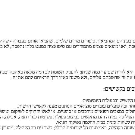
 בעיניהם המחביאות סיפורים מחיים שלמים, שהביאו אותם בעבודה קשה לרג
כת, ואנו מוצאים עצמנו מתמודדים עם סיטואציה כמעט בלתי נתפסת, לא בט
א להיות שם עד כמה שניתן; להעניק תשומת לב חמה מלאה באהבה וכבוד, לה
 את זה שחשבתם עליהם, ולא משנה באיזו דרך הראיתם להם את זה.
כים בקשישים:
הקשיש ובפעולות היומיומיות.
ה ובה פועלים עובדים סוציאליים הנותנים מענה לקשישי הרשות.
לים במצבים רפואיים מורכבים או סופניים, או לאלו הזקוקים לשיקום וטיפ
הפוליסה במידה והם מתקשים בביצוע פעולות פשוטות כגון רחצה, אכילה, ה
ת לשהות זמנית בבית החלמה בפיקוח רפואי.
ה בקהילה, באמצעות סל שירותים הכולל; קשר עם רב הקהילה, מועדון חבר