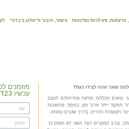
 הרצאות, פעילויות וסדנאות
גישור, חיבור ודיאלוג בין דורי
לק
יתוסים מקובלים וממש לא ה
מוזמנים לפ
למה שאני אהה לצידו כעת?
עכשיו 050-3117123 או צרו קשר
 עושים הכללות ופחות מתייחסים לעצם
ר תפקוד ייתר ארוך זמן. בנוסף, מחשבות
יצר תקשורת הדדית, בדרך שטרם נוסתה.
אלה, וברב המקרים הצד השני לא תופס כך