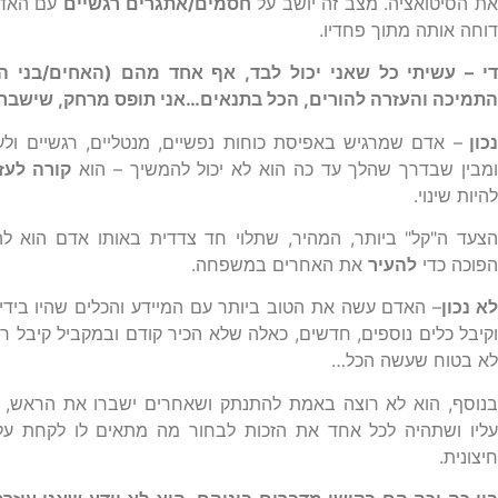
ת הסיטואציה. מצב זה יושב על
חסמים/אתגרים רגשיים
עם האדם 
דוחה אותה מתוך פחדיו.
די – עשיתי כל שאני יכול לבד, אף אחד מהם (האחים/בני 
התמיכה והעזרה להורים, הכל בתנאים…אני תופס מרחק, שישבר
כון
– אדם שמרגיש באפיסת כוחות נפשיים, מנטליים, רגשיים ול
מבין שבדרך שהלך עד כה הוא לא יכול להמשיך – הוא
קורה לעז
להיות שינוי.
הפוכה כדי
להעיר
את האחרים במשפחה.
א נכון
– האדם עשה את הטוב ביותר עם המיידע והכלים שהיו בידייו
וקיבל כלים נוספים, חדשים, כאלה שלא הכיר קודם ובמקביל קיבל 
לא בטוח שעשה הכל…
בנוסף, הוא לא רוצה באמת להתנתק ושאחרים ישברו את הראש, 
עליו ושתהיה לכל אחד את הזכות לבחור מה מתאים לו לקחת על
חיצונית.