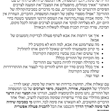
הוריה של סימה, ולבני המשפחה, אלו המטפלים ודואגים להורים עם
האתגר "אאיך מנהלים, מתפעלים את המצב?"את המענה לצרכים
הפיסיים והרגשיים של המבוגרים, עם מי מדברים בסביבה/קהילה של
ההורים? "אפילו מספרי טלפון של רופאת המשפחה, החברים, העוזרת אין
לי". סימה אבדה עצות,מרגישה את העומס הרגשי והמעשי בשטח בחיי
היום יום, לא מצליחה למקד את המענים לצרכים ופנתה לקבל מקום,
תמיכה, עזרה ובניית תכנית פעולה לשאלות הבאות?
איך אני רותמת את אבא לשתף פעולה לבדיקות ןהמענים של
אמא?
מה עוצר/מונע את אבא, למה הוא לא מקשיב לי?
מי קרוב ומשמעותי להורים שאוכל לרתום אותו לתהליך?
איך עושים זאת נכון עכשיו בתקופת הקורונה?
מה הזכויות של ההורים בכלל?
מי בקהילה תפקידו להיות בקשר עם ההורים?
איך בכלל בונים סדר יום חדש להורים כדי לעצור את ההתדרדרות
שחלה עקב הקורונה?
ועוד ועוד.
עם שאלות אלה, תחושת בדידות ואי ודאות של סימה, יצאנו לדרך…
לתהליך של
הקשבה, אוורור, הקשבה
,
מיפוי הצרכים
של בני המשפחה
ושל ההורים, נתנו מקום ולגיטימציה למצב, הגדרנו את
המצוי
ואת
הרצוי
באופן מודולרי עם סדרי עדיפויות שסימה מבקשת להציב, ואולי אחד
הדברים החשובים, לא השארנו את סימה לבד, זיהינו
מי בסביבה שיהיה
לצד סימה לאורך הדרך
והכנסנו את הכל
לתכנית פעולה אפשרית
ומרגיעה.