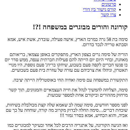
סרטונים
קורס גישור בין דורי
צרו קשר
קורונה והורים מבוגרים במשפחה !?!
סימה בת 58 גרה במרכז הארץ, אישה פעילה, עובדת, אשת איש, אמא
וסבתא טרייה לנכד בדרום.
הוריה של סימה גרים בצפון הארץ, מתפקדים באופן עצמאי, בריאותם
מאוזנת, ובחיי היום יום הייתה להם פעילות חברתית ענפה, ממש סדר יום
בו פגשו חברים לקפה פעם בשבוע, שיחקו ברידג' פעם נוספת, היו מנויי
תאטרון, וניהלו את צרכיהם עם עזרה של עוזרת בית פעם בשבועיים.
התקשורת במשפחה עם סימה ואחיה החי באוסטרליה הייתה יציבה.
סימה, הצליחה להמשיך לנהל את חייה העצמאיים והמגוונים, תוך קשר
מרחוק מההורים וביקורם אחת למספר שבועות.
לפני מספר חודשים, סימה שמה לב שאמא שלה קצת מבולבלת בשיחות,
שוכחת דברים…סימה החלה לבדוק מקרוב מה קורה, שוחחה על כך עם
אביה, והוא הכחיש, אמא בסדר גמור !!!
ואז הגיעה הקורונה, על אתגריה הרבים לכל אחד ובעיקר למבוגרים כמו