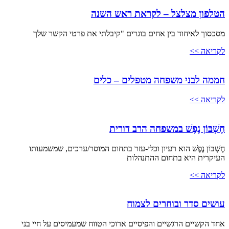
הטלפון מצלצל – לקראת ראש השנה
מסכסוך לאיחוד בין אחים בוגרים "קיבלתי את פרטי הקשר שלך
לקריאה >>
חממה לבני משפחה מטפלים – כלים
לקריאה >>
חֶשְׁבּוֹן נֶפֶשׁ במשפחה הרב דורית
חֶשְׁבּוֹן נֶפֶשׁ הוא רעיון וכלי-עזר בתחום המוסר/ערכים, שמשמעותו
העיקרית היא בתחום ההתנהלות
לקריאה >>
עושים סדר ובוחרים לצמוח
אחד הקשיים הרגשיים והפיסיים ארוכי הטווח שמעמיסים על חיי בני