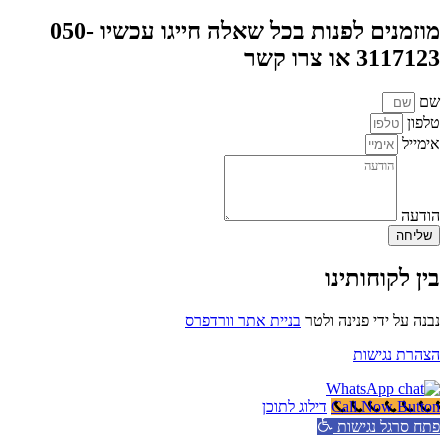
מוזמנים לפנות בכל שאלה חייגו עכשיו 050-
3117123 או צרו קשר
שם
טלפון
אימייל
הודעה
שליחה
בין לקוחותינו
נבנה על ידי פנינה ולטר
בניית אתר וורדפרס
הצהרת נגישות
Call Now Button
דילוג לתוכן
פתח סרגל נגישות