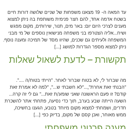
עד המאה ה- 19 מצאנו משפחות של שניים שלושה דורות חיים
בשטח אדמה אחד, להם חצר פנימית משותפת בה ניתן למצוא
מענים לצרכי היום יום: באר מים, תנור, שירותים, מקום מפגש
ושיח…אליה הצטרפו בני משפחה מנישואין נוספים של מי מבני
המשפחה ולעיתים גם שכנים, שהיוו מסד של תמיכה ומענה נוסף.
ניתן למצוא מספר הגדרות למושג […]
תקשורת – לדעת לשאול שאלות
מה שברור לי, לא בטוח שברור לאחר. "הייתי בטוח/ה ….".
"הבנתי זאת אחרת",…"לא חשבתי ש…", "למה לא אמרת זאת
קודם? זו פעם הראשונה שאני שומע/ת זאת…" גם לי זה קרה…
השעה הייתה שבע בערב, תוך כדי נסיעה, פתחתי אתר להשכרת
חדרים, ושמחתי למצוא מקום מיוחד בטבע, הגענו בחשיכה,
ממש מאוחר, ואכן קסם של מקום, בדיוק כפי […]
מענה פרטני משפחתי