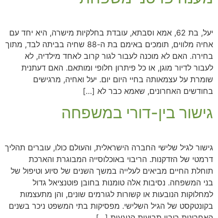
יעל, בת 62, אמא וסבתא, עובדת בחלקיות מישרה, היא יחד עם
אחיה מלווים, תומכים באימם בת ה-88 שחיה בביתה לבד, מתוך
בחירה. האם לא מוכנה לעבור לגור קרוב לאחד מילדיה, לא
לעבור לדיור מוגן, או כל פיתרון חלופי ומותאם. האם דעתנית
שומרת על עצמאותה בחיי היום יום. יעל ואחיה, מרגישים
בחודשים האחרונים, שאמא כבר לא […]
גישור בין-דורי במשפחה
גישור לגיל שלישי החברה הישראלית, והעולם כולו, עוברים תהליך
דרמטי של הזדקנות. הריבוי באוכלוסייה המבוגרת והארכת
תוחלת החיים מביאים לעלייה במשך השנים של סיוע וטיפול של
בני המשפחה. נסיבות אלה טומנות בחובן פוטנציאל גדול
למחלוקות הנובעות או קשורות לגורמים שונים, והן מתעצמות
בקונטקסט של הגיל השלישי. מפסיקות בתי המשפט ניכר בשנים
האחרונות ריבוי תביעות הנוגעות […]