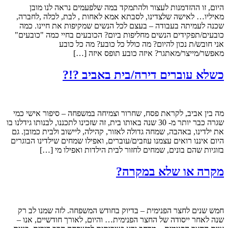
היום, זו ההזדמנות לעצור ולהתמקד במה שלפעמים נראה לנו מובן
מאיליו… לאישה שלצדינו, לסבתא אמא לאחות , לבת, לכלה ,לחברה,
שכנה לעמיתה בעבודה – בעצם לכל הנשים שמקיפות את חיינו. כמה
כובעים/תפקידים הנשים מחליפות ביום? הכובעים בחיי כמה "כובעים"
אני חובש/ת נכון להיום? מה כולל כל כובע? מה כל כובע
מאפשר/מייצר/מאתגר? איזה כובע תופס איזה […]
כשלא עוברים דירה/בית באביב ?!?
מה בין אביב, לקראת פסח, שחרור וצמיחה במשפחה – סיפור אישי כמי
שגרה כבר יותר מ- 30 שנה באותו בית, זה שזכינו לתכננו, לבנותו גידלנו בו
את ילדינו, באהבה, שמחה גדולה לאזור, קהילה, ליישוב ולבית כמובן. גם
היום איננו רואים עצמנו עוזבים/עוברים, ואפילו שמחים שילדינו הבוגרים
בזוגיות שהם בונים, שמחים לחזור לבית הילדות ואפילו מי […]
מקרה או שלא במקרה?
חמש שנים לחצר הפנימית – בדיוק בחודש המשפחה. לזה שמנו לב רק
שנה לאחר ייסודה של החצר הפנימית… והיום, לאורך חודשיים, אנו –