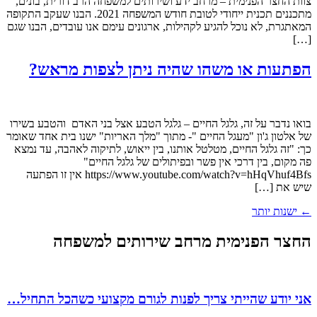
צוות החצר הפנימית – מרחב ידע ושירותים למשפחה הרב דורית, בונים,
מתכננים תכנית ייחודי לטובת חודש המשפחה 2021. הבנו שעקב התקופה
המאתגרת, לא נוכל להגיע לקהילות, ארגונים עימם אנו עובדים, הבנו שגם
[…]
הפתעות או משהו שהיה ניתן לצפות מראש?
בואו נדבר על זה, גלגל החיים – גלגל הטבע אצל בני האדם והטבע בשירו
של אלטון ג'ון "מעגל החיים "- מתוך "מלך האריות" ישנו בית אחד שאומר
כך: "זה גלגל החיים, מטלטל אותנו, בין ייאוש, לתיקוה לאהבה, עד נמצא
פה מקום, בין דרכי אין פשר ובפיתולים של גלגל החיים"
https://www.youtube.com/watch?v=hHqVhuf4Bfs אין זו הפתעה
שיש את […]
←
ישנות יותר
החצר הפנימית מרחב שירותים למשפחה
אני יודע שהייתי צריך לפנות לגורם מקצועי כשהכל התחיל…