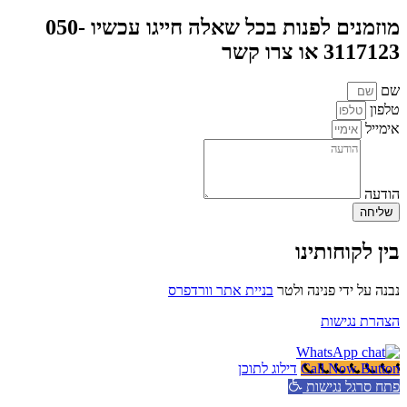
מוזמנים לפנות בכל שאלה חייגו עכשיו 050-
3117123 או צרו קשר
שם
טלפון
אימייל
הודעה
שליחה
בין לקוחותינו
נבנה על ידי פנינה ולטר
בניית אתר וורדפרס
הצהרת נגישות
Call Now Button
דילוג לתוכן
פתח סרגל נגישות