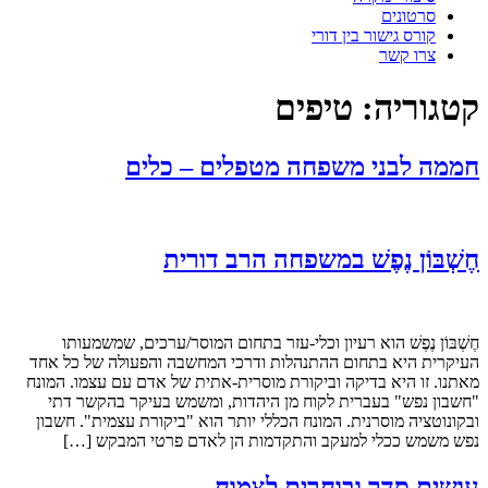
סרטונים
קורס גישור בין דורי
צרו קשר
קטגוריה:
טיפים
חממה לבני משפחה מטפלים – כלים
חֶשְׁבּוֹן נֶפֶשׁ במשפחה הרב דורית
חֶשְׁבּוֹן נֶפֶשׁ הוא רעיון וכלי-עזר בתחום המוסר/ערכים, שמשמעותו
העיקרית היא בתחום ההתנהלות ודרכי המחשבה והפעולה של כל אחד
מאתנו. זו היא בדיקה וביקורת מוסרית-אתית של אדם עם עצמו. המונח
"חשבון נפש" בעברית לקוח מן היהדות, ומשמש בעיקר בהקשר דתי
ובקונוטציה מוסרנית. המונח הכללי יותר הוא "ביקורת עצמית". חשבון
נפש משמש ככלי למעקב והתקדמות הן לאדם פרטי המבקש […]
עושים סדר ובוחרים לצמוח