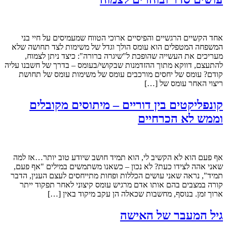
אחד הקשיים הרגשיים והפיסיים ארוכי הטווח שמעמיסים על חיי בני
המשפחה המטפלים הוא עומס הולך וגדל של משימות לצד תחושה שלא
מעריכים את העשייה שהופכת ל"שיגרה ברורה": כיצד ניתן לצמוח,
להתעצם, דווקא מתוך ההזדמנות שבקושי/בעומס – בדרך של חשבנו עליה
קודם? עומס של יחסים מורכבים עומס של משימות עומס של תחושת
ריצוי האחר עומס של […]
קונפליקטים בין דוריים – מיתוסים מקובלים
וממש לא הכרחיים
אף פעם הוא לא הקשיב לי, הוא תמיד חושב שיודע טוב יותר…אז למה
שאני אהה לצידו כעת? לא נכון – כשאנו משתמשים במילים "אף פעם,
תמיד", נראה שאני עושים הכללות ופחות מתייחסים לעצם הענין, הדבר
קורה במצבים בהם אותו אדם מרגיש עומס קיצוני לאחר תפקוד ייתר
ארוך זמן. בנוסף, מחשבות שכאלה הן עקב מיקוד באין […]
גיל המעבר של האישה