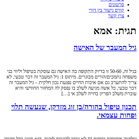
סרטונים
קורס גישור בין דורי
צרו קשר
תגית:
אמא
גיל המעבר של האישה
בגיל זה, 50-60 זו בדיוק התקופה בה האישה גם עוסקת בטיפול וליווי בני
משפחה נתמכים/הורים מבוגרים. מיתוס 1: גיל המעבר זה דבר טבעי, לא
צריך להתערב גם אם איכות החיים נפגעת נכון חלקית – גיל המעבר זה
דבר טבעי, כל אשה מגיעה לשלב בו נפסק לה המחזור החודשי והיא
עוברת משלב הפריון בחייה לשלב אי […]
תכנון טיפול בהורה/בן זוג מזדקן, שנעשה תלוי
ופחות עצמאי.
שלושה מיתוסים רווחים !!! לא צריך להיערך לזקנה, היא תגיע בכל מקרה,