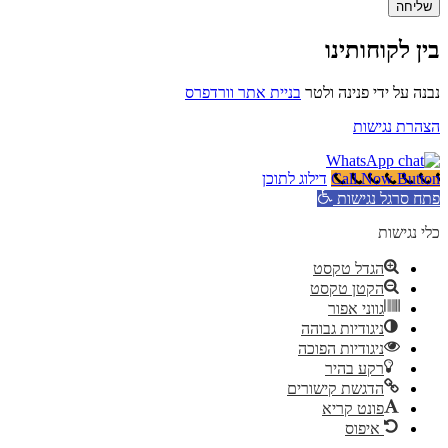
שליחה
בין לקוחותינו
נבנה על ידי פנינה ולטר
בניית אתר וורדפרס
הצהרת נגישות
Call Now Button
דילוג לתוכן
פתח סרגל נגישות
כלי נגישות
הגדל טקסט
הקטן טקסט
גווני אפור
ניגודיות גבוהה
ניגודיות הפוכה
רקע בהיר
הדגשת קישורים
פונט קריא
איפוס