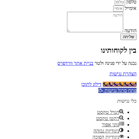
טלפון
אימייל
הודעה
שליחה
בין לקוחותינו
נבנה על ידי פנינה ולטר
בניית אתר וורדפרס
הצהרת נגישות
Call Now Button
דילוג לתוכן
פתח סרגל נגישות
כלי נגישות
הגדל טקסט
הקטן טקסט
גווני אפור
ניגודיות גבוהה
ניגודיות הפוכה