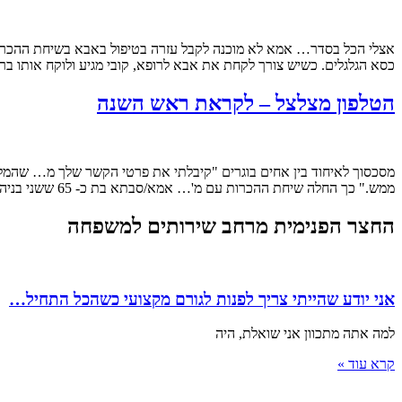
אצלי הכל בסדר… אמא לא מוכנה לקבל עזרה בטיפול באבא בשיחת ההכרות 
כסא הגלגלים. כשיש צורך לקחת את אבא לרופא, קובי מגיע ולוקח אותו בר
הטלפון מצלצל – לקראת ראש השנה
מסכסוך לאיחוד בין אחים בוגרים "קיבלתי את פרטי הקשר שלך מ… שהמלי
ממש." כך החלה שיחת ההכרות עם מ'… אמא/סבתא בת כ- 65 ששני בניה נמצאים לאורך זמן בנתק שמשפיע כבר תקופה על […]
החצר הפנימית מרחב שירותים למשפחה
אני יודע שהייתי צריך לפנות לגורם מקצועי כשהכל התחיל…
למה אתה מתכוון אני שואלת, היה
קרא עוד »