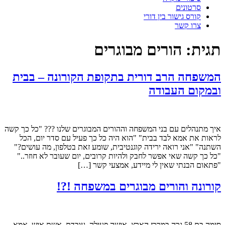
סרטונים
קורס גישור בין דורי
צרו קשר
תגית:
הורים מבוגרים
המשפחה הרב דורית בתקופת הקורונה – בבית
ובמקום העבודה
איך מתנהלים עם בני המשפחה וההורים המבוגרים שלנו ??? "כל כך קשה
לראות את אמא לבד בבית" "הוא היה כל כך פעיל עם סדר יום, הכל
השתנה" "אני רואה ירידה קוגנטיבית, שומע זאת בטלפון, מה עושים?"
"כל כך קשה שאי אפשר לחבק ולהיות קרובים, יום שעובר לא חוזר.."
"פתאום הבנתי שאין לי מיידע, אמצעי קשר […]
קורונה והורים מבוגרים במשפחה !?!
סימה בת 58 גרה במרכז הארץ, אישה פעילה, עובדת, אשת איש, אמא