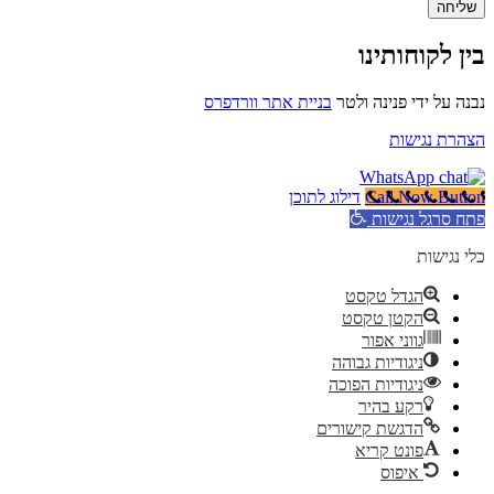
שליחה
בין לקוחותינו
נבנה על ידי פנינה ולטר
בניית אתר וורדפרס
הצהרת נגישות
Call Now Button
דילוג לתוכן
פתח סרגל נגישות
כלי נגישות
הגדל טקסט
הקטן טקסט
גווני אפור
ניגודיות גבוהה
ניגודיות הפוכה
רקע בהיר
הדגשת קישורים
פונט קריא
איפוס