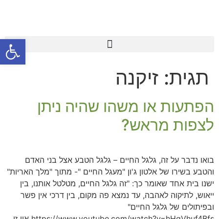
פתח סרגל
תגית:
זיקנה
הפתעות או משהו שהיה ניתן
לצפות מראש?
בואו נדבר על זה, גלגל החיים – גלגל הטבע אצל בני האדם
והטבע בשירו של אלטון ג'ון "מעגל החיים "- מתוך "מלך האריות"
ישנו בית אחד שאומר כך: "זה גלגל החיים, מטלטל אותנו, בין
ייאוש, לתיקוה לאהבה, עד נמצא פה מקום, בין דרכי אין פשר
ובפיתולים של גלגל החיים"
https://www.youtube.com/watch?v=hHqVhuf4Bfs אין זו