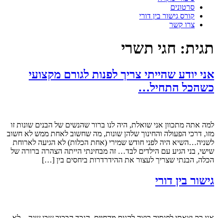
סרטונים
קורס גישור בין דורי
צרו קשר
תגית:
חגי תשרי
אני יודע שהייתי צריך לפנות לגורם מקצועי
כשהכל התחיל…
למה אתה מתכוון אני שואלת, היה לנו ברור שהנשים של הבנים שונות זו
מזו, דרכי הפעולה והחינוך שלהן שונות, מה שחשוב לאחת ממש לא חשוב
לשניה…השיא היה לפני חודש שמירי (אחת הכלות) לא הגיעה לארוחת
שישי, בני הגיע עם הילדים לבד… זה מבחינתי הייתה הצהרה ברורה של
הכלה, הבנתי שצריך לעצור את ההידרדרות ביחסים בין […]
גישור בין דורי
אני רק יצאתי לפנסיה רוצה להנות מהחיים, הנכד הבכור שבן שנה – לא