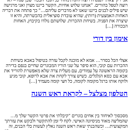
רוצה לטפל בהורים. "אנחנו שלוש אחיות, הקשר בייננו מצוין ואני מרגישה
שיש פילים לבנים בייננו שאנו לא מדברים עליהם…" כך פתחה את דבריה
האחות האמצעית (רותי), שהיא עובדת סוציאלית בהכשרתה, והיא זו
שיצרה את הפניה. בשיחת ההכרות. שלושתם נולדו בקיבוץ, האחות
הבכורה […]
אימון בין דורי
אצלי הכל בסדר… אמא לא מוכנה לקבל עזרה בטיפול באבא בשיחת
ההכרות עם קובי, הוא סיפר על שני הוריו המבוגרים שחיים בגפם בדירה
בקומה הראשונה על עמודים, עם מעלית צרה שלא מאפשרת להוריד את
אבא עם כסא הגלגלים. כשיש צורך לקחת את אבא לרופא, קובי מגיע
ולוקח אותו ברגל מקומה לקומה, כל חצי קומה מעמיד […]
הטלפון מצלצל – לקראת ראש השנה
מסכסוך לאיחוד בין אחים בוגרים "קיבלתי את פרטי הקשר שלך מ…
שהמליצה מאוד מניסיונה האישי. לקח לי זמן להתקשר ולבקש את עזרתך
המקצועית… וכשהבנתי שאת ראש השנה נאלץ לעשות בלי הבנים, זה