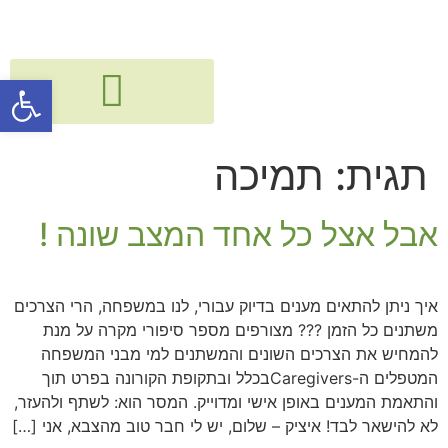
פתח סרגל
גישור, חיבור ודיאלוג בין דורי
קורסים, הרצאות, פעילויות וסדנאות
תגית:
תמיכה
אבל אצל כל אחד המצב שונה !
איך ניתן להתאים מענים בדיוק עבורי, לנו במשפחה, הרי הצרכים
משתנים כל הזמן ??? מצורפים מספר סיפורי מקרה על מנת
להמחיש את הצרכים השונים והמשתנים למי מבני המשפחה
המטפלים ה-Caregiversבכלל ובתקופת הקורונה בפרט תוך
והתאמת המענים באופן אישי ומדוייק. המסר הוא: לשתף ולהעזר,
לא להישאר לבד! איציק – שלום, יש לי חבר טוב מהצבא, אני […]